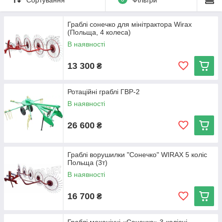
подальший підбір. Для невеликих і середніх господарств це
один із найпрактичніших агрегатів у сезон, тому що він
Граблі сонечко для мінітрактора Wirax
реально економить час на заготівлі сіна і спрощує наступну
(Польща, 4 колеса)
роботу по полю.
В наявності
Для чого потрібні граблі-ворошки
13 300
₴
Граблі-ворошки ставлять для того, щоб ворушити скошену
масу і згрібати її у валки. Після такого проходу трава сохне
Ротаційні граблі ГВР-2
рівніше, а сам валок виходить більш зручним для підбирання
В наявності
прес-підбирачем або вручну.
Для господарства це виглядає просто: якщо масу вчасно не
26 600
₴
підняти і не перевернути, вона сохне нерівномірно. Частина
трави вже пересихає зверху, а нижній шар ще тримає вологу.
Ворошка якраз допомагає цього уникнути і швидше довести
Граблі ворушилки "Сонечко" WIRAX 5 коліс
сіно до нормального стану.
Польща (3т)
В наявності
Для яких робіт підходять
16 700
₴
Граблі-ворошки для трактора використовують для:
ворушіння скошеної трави;