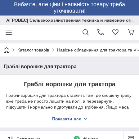
Вибачте, але ціни і наявність товару треба
уточнювати!
АГРОВЕС| Сельскохозяйственная техника и навесное обор
Каталог товарів
Навісне обладнання для трактора та мі
Граблі ворошки для трактора
Граблі ворошки для трактора
Граблі-ворошки для трактора ставлять там, де скошену траву
вже треба не просто лишити на полі, а перевернути,
підсушити і нормально підготувати до згрібання. Якщо маса
лежить щільно, особливо після косіння, вона довше сохне,
може пріти знизу і потім гірше збирається у валок. Саме тут
Показати все
ворошка і дає відчутну користь.
Таку техніку часто ставлять після косарки, коли сіно треба
Сортування
0
Фільтри
швидко підняти, розпушити або згорнути в рівний валок під