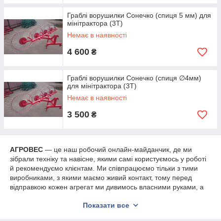
траві краще йти спокійніше, щоб не збивати валок і не
залишати пропуски.
Граблі ворушилки Сонечко (спиця 5 мм) для
мінітрактора (3Т)
Немає в наявності
Що в підсумку
4 600
₴
Граблі-ворошки для трактора беруть тоді, коли після косіння
масу треба вчасно перевернути, підсушити і зібрати у валок
без зайвої ручної роботи. Для більшості господарств це
Граблі ворушилки Сонечко (спиця ∅4мм)
практичний сезонний агрегат, який реально прискорює
для мінітрактора (3Т)
заготівлю сіна і робить подальше збирання простішим. При
Немає в наявності
виборі тут у першу чергу дивляться на тип конструкції,
потужність трактора, ширину захвату і реальні умови роботи
3 500
₴
на полі.
АГРОВЕС
— це наш робочий онлайн-майданчик, де ми
зібрали техніку та навісне, якими самі користуємось у роботі
й рекомендуємо клієнтам. Ми співпрацюємо тільки з тими
виробниками, з якими маємо живий контакт, тому перед
відправкою кожен агрегат ми дивимось власними руками, а
не “по картинці”.
Показати все
Відправляємо по всій Україні (окрім тимчасово окупованих
територій), і техніка приїжджає прямо до вашого двору.