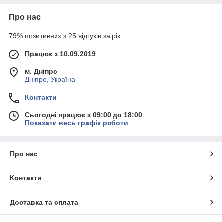
Передоплата не потрібна — спершу дивитесь, перевіряєте, і
Про нас
лише потім розраховуєтесь. Оплата за доставку — окремо,
залежно від тарифів того перевізника, якого ви оберете.
79% позитивних з 25 відгуків за рік
Важливо!
Інформація на цьому сайті не є публічною
офертою, а наведена виключно для ознайомлення з
Працює з 10.09.2019
товарними позиціями. Асортимент, ціна, комплектація та
технічні параметри можуть бути змінені виробником.
м. Дніпро
Остаточну інформацію підтверджуйте під час оформлення
Дніпро, Україна
замовлення з менеджером телефоном.
Контакти
Сьогодні працює з 09:00 до 18:00
Показати весь графік роботи
Про нас
Контакти
Доставка та оплата