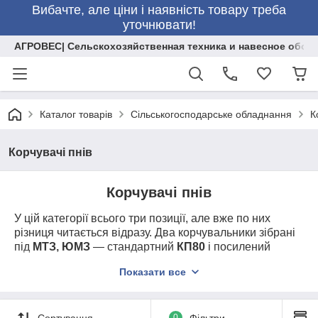
Вибачте, але ціни і наявність товару треба
уточнювати!
АГРОВЕС| Сельскохозяйственная техника и навесное обор
Каталог товарів
Сільськогосподарське обладнання
К
Корчувачі пнів
Корчувачі пнів
У цій категорії всього три позиції, але вже по них
різниця читається відразу. Два корчувальники зібрані
під
МТЗ, ЮМЗ
— стандартний
КП80
і посилений
КП80У
, а окремо стоїть
КП150
під трактор
Т150
. Тобто
Показати все
по самій добірці видно різний клас техніки і різний
запас по роботі.
Сортування
0
Фільтри