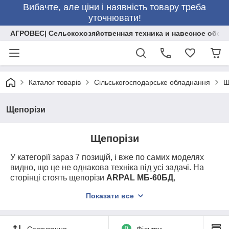
Вибачте, але ціни і наявність товару треба
уточнювати!
АГРОВЕС| Сельскохозяйственная техника и навесное обор
Каталог товарів
Сільськогосподарське обладнання
Щ
Щепорізи
Щепорізи
У категорії зараз 7 позицій, і вже по самих моделях
видно, що це не однакова техніка під усі задачі. На
сторінці стоять щепорізи
ARPAL МБ-60БД
,
МБ-100БД
,
МК-100БД
,
МК-100Е
і
МК-120ТР
. Уже по
Показати все
цих назвах читається різниця і по серії, і по самому
робочому формату.
Сортування
0
Фільтри