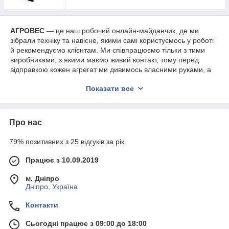
Висновок
Щепорізи в цій категорії краще сприймати як кілька
АГРОВЕС
— це наш робочий онлайн-майданчик, де ми
різних форматів під різний обсяг і різний робочий
зібрали техніку та навісне, якими самі користуємось у роботі
ритм. Тому тут спокійніше спершу прив’язати вибір до
й рекомендуємо клієнтам. Ми співпрацюємо тільки з тими
своїх задач, а вже потім переходити до конкретної
виробниками, з якими маємо живий контакт, тому перед
моделі. Тоді щепоріз береться по ділу і потім
відправкою кожен агрегат ми дивимось власними руками, а
нормально входить у свою роботу без зайвих
не “по картинці”.
компромісів.
Показати все
Відправляємо по всій Україні (окрім тимчасово окупованих
територій), і техніка приїжджає прямо до вашого двору.
Передоплата не потрібна — спершу дивитесь, перевіряєте, і
Про нас
лише потім розраховуєтесь. Оплата за доставку — окремо,
залежно від тарифів того перевізника, якого ви оберете.
79% позитивних з 25 відгуків за рік
Важливо!
Інформація на цьому сайті не є публічною
офертою, а наведена виключно для ознайомлення з
Працює з 10.09.2019
товарними позиціями. Асортимент, ціна, комплектація
та технічні параметри можуть бути змінені
м. Дніпро
виробником. Остаточну інформацію підтверджуйте під
Дніпро, Україна
час оформлення замовлення з менеджером
Контакти
телефоном.
Сьогодні працює з 09:00 до 18:00