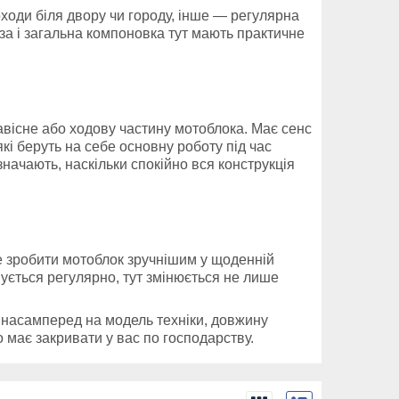
оходи біля двору чи городу, інше — регулярна
за і загальна компоновка тут мають практичне
авісне або ходову частину мотоблока. Має сенс
які беруть на себе основну роботу під час
значають, наскільки спокійно вся конструкція
е зробити мотоблок зручнішим у щоденній
вується регулярно, тут змінюється не лише
 насамперед на модель техніки, довжину
но має закривати у вас по господарству.