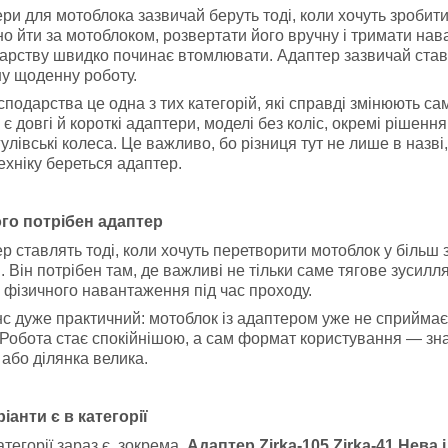
ри для мотоблока зазвичай беруть тоді, коли хочуть зробит
но йти за мотоблоком, розвертати його вручну і тримати нав
арству швидко починає втомлювати. Адаптер зазвичай ставля
у щоденну роботу.
сподарства це одна з тих категорій, які справді змінюють с
і є довгі й короткі адаптери, моделі без коліс, окремі рішення
гулівські колеса. Це важливо, бо різниця тут не лише в назві, 
ехніку береться адаптер.
ого потрібен адаптер
р ставлять тоді, коли хочуть перетворити мотоблок у більш 
. Він потрібен там, де важливі не тільки саме тягове зусилля
фізичного навантаження під час проходу.
нс дуже практичний: мотоблок із адаптером уже не сприймаєт
 Робота стає спокійнішою, а сам формат користування — з
 або ділянка велика.
ріанти є в категорії
атегорії зараз є, зокрема,
Адаптер Zirka-105 Zirka-41 Нева 