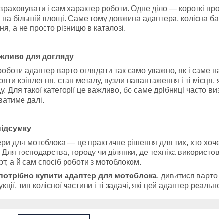
враховувати і сам характер роботи. Одне діло — короткі пр
 на більшій площі. Саме тому довжина адаптера, колісна ба
ня, а не просто різницю в каталозі.
жливо для догляду
роботи адаптер варто оглядати так само уважно, як і саме н
ряти кріплення, стан металу, вузли навантаження і ті місця, 
у. Для такої категорії це важливо, бо саме дрібниці часто ви
атиме далі.
підсумку
ри для мотоблока — це практичне рішення для тих, хто хоч
. Для господарства, городу чи ділянки, де техніка використо
т, а й сам спосіб роботи з мотоблоком.
потрібно купити адаптер для мотоблока
, дивитися варто
укції, тип колісної частини і ті задачі, які цей адаптер реаль