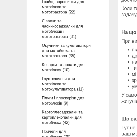
Граблі, ворошилки для
мотоблока та
Коли т
мототрактора
22
задачу
Сівалки та
часникосаджалки для
мотоблоків і
На що
мототракторів
31
При ви
Окучники та культиватори
пі
для мотоблока та
до
мототрактора
35
на
Косарки та лопати для
ти
мотоблоку
10
мі
Грунтозачепи для
зр
мотоблока та
ум
мотокультиватора
11
У само
Плуги і плоскорізи для
жигулі
мотоблоків
9
Картоплесаджалки та
картоплекопалки для
Що ва
мотоблока
42
Тут не
Причепи для
ваш мо
мотоблоків
20