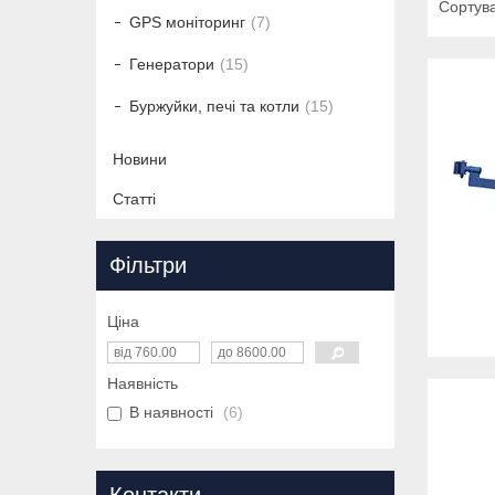
GPS моніторинг
7
Генератори
15
Буржуйки, печі та котли
15
Новини
Статті
Фільтри
Ціна
Наявність
В наявності
6