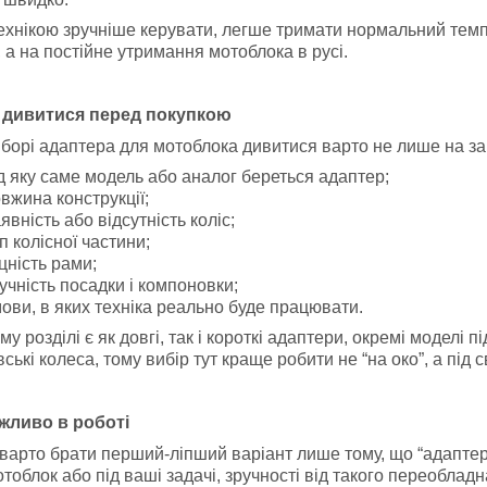
ехнікою зручніше керувати, легше тримати нормальний темп 
, а на постійне утримання мотоблока в русі.
 дивитися перед покупкою
борі адаптера для мотоблока дивитися варто не лише на заг
д яку саме модель або аналог береться адаптер;
вжина конструкції;
явність або відсутність коліс;
п колісної частини;
цність рами;
учність посадки і компоновки;
ови, в яких техніка реально буде працювати.
му розділі є як довгі, так і короткі адаптери, окремі моделі п
вські колеса, тому вибір тут краще робити не “на око”, а під 
жливо в роботі
 варто брати перший-ліпший варіант лише тому, що “адаптер
тоблок або під ваші задачі, зручності від такого переоблад