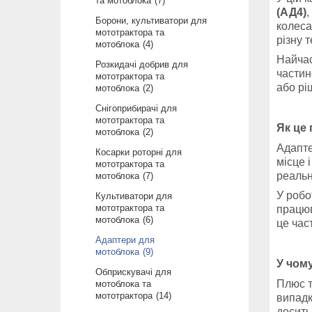
та мотоблока
7
(АД4)
,
Борони, культиватори для
колеса
мототрактора та
різну т
мотоблока
4
Найчас
Розкидачі добрив для
частин
мототрактора та
або рі
мотоблока
2
Снігоприбирачі для
мототрактора та
Як це
мотоблока
2
Адапте
Косарки роторні для
місце 
мототрактора та
реальн
мотоблока
7
У робо
Культиватори для
мототрактора та
працюв
мотоблока
6
це час
Адаптери для
мотоблока
9
У чом
Обприскувачі для
Плюс т
мотоблока та
мототрактора
14
випадк
досить