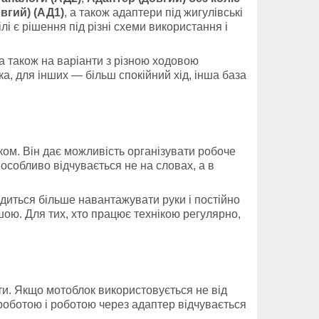
овгий) (АД1)
, а також адаптери під жигулівські
і є рішення під різні схеми використання і
а також на варіанти з різною ходовою
а, для інших — більш спокійний хід, інша база
ком. Він дає можливість організувати робоче
 особливо відчувається не на словах, а в
одиться більше навантажувати руки і постійно
шою. Для тих, хто працює технікою регулярно,
и. Якщо мотоблок використовується не від
роботою і роботою через адаптер відчувається