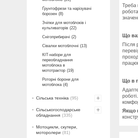
Треба 
Ґрунтофрези та нарізувачі
робота
борозен
8
значен
Зчіпки для мотоблоків і
культиваторів
22
Що ва
Снігоприбирачі
2
Після 
Сівалки мотоблочні
13
переві
КІТ-набори для
проход
переобладнання
працюв
мотоблока в
мототрактор
19
Роторні борони для
Що в 
мотоблока
4
Адапте
роботі
Сільська техніка
95
комфор
Сільськогосподарське
Якщо 
обладнання
335
констр
Мотоцикли, скутери,
моторолери
81