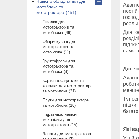
Навісне обладнання для
Адапте
мотоблока та
постій
мототрактора
451
господ
Сівалки для
реальн
мототракторів та
Для го
мотоблоків
48
розділ
Обприскувачі для
під жи
мототрактора та
саме т
мотоблока
11
Ґрунтофрези для
мототрактора та
Для ч
мотоблока
8
Адапте
Картоплесаджалки та
роботи
копалки для мототрактора
менше 
та мотоблока
31
Тут се
Плуги для мототрактора
пішки.
та мотоблока
10
багато
Гідравліка, навісні
механізми для
мототракторів
15
Які ва
Лопати для мототрактора
У цій к