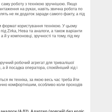
и саму роботу з технікою зручнішою. Якщо
антаження на руках, навіть звична робота по
ть не як додаток заради самого факту, а під
ам формат користування технікою. У цьому
 під Zirka, Нева та аналоги, а також варіанти
а й у компоновці, зручності та тому, під яку
зручний робочий агрегат для тривалішої
, а й посадка оператора, спокійніший хід і
ься як техніка, за якою весь час треба йти
начно комфортнішим, особливо коли проходів
і аналоги (АД2)
,
Адаптер (довгий) без коліс