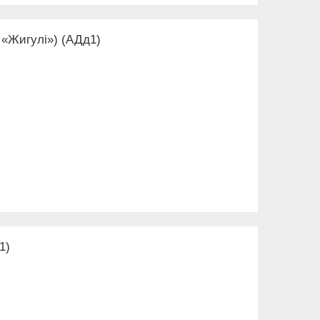
 «Жигулі») (АДд1)
1)