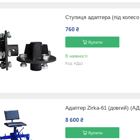
Ступиця адаптера (під колесо
760 ₴
Купити
В наявності
АДд1
Адаптер Zirka-61 (довгий) (АД
8 600 ₴
Купити