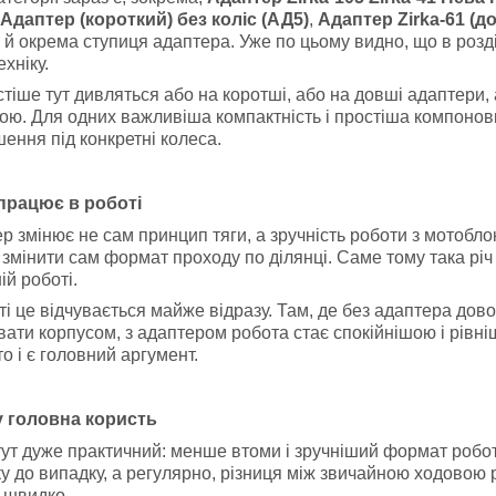
Адаптер (короткий) без коліс (АД5)
,
Адаптер Zirka-61 (д
 й окрема ступиця адаптера. Уже по цьому видно, що в розділ
ехніку.
тіше тут дивляться або на коротші, або на довші адаптери, 
ою. Для одних важливіша компактність і простіша компоновк
шення під конкретні колеса.
 працює в роботі
р змінює не сам принцип тяги, а зручність роботи з мотобло
і змінити сам формат проходу по ділянці. Саме тому така річ
ій роботі.
ті це відчувається майже відразу. Там, де без адаптера дов
ати корпусом, з адаптером робота стає спокійнішою і рівні
то і є головний аргумент.
у головна користь
ут дуже практичний: менше втоми і зручніший формат робот
у до випадку, а регулярно, різниця між звичайною ходовою 
 швидко.