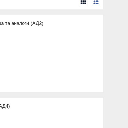
ва та аналоги (АД2)
(АД4)