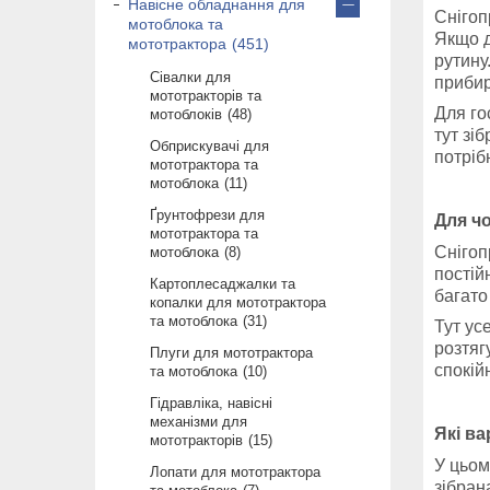
Навісне обладнання для
Снігоп
мотоблока та
Якщо д
мототрактора
451
рутину
Сівалки для
прибир
мототракторів та
Для го
мотоблоків
48
тут зі
Обприскувачі для
потріб
мототрактора та
мотоблока
11
Ґрунтофрези для
Для чо
мототрактора та
Снігоп
мотоблока
8
постій
Картоплесаджалки та
багато
копалки для мототрактора
та мотоблока
31
Тут ус
розтяг
Плуги для мототрактора
спокій
та мотоблока
10
Гідравліка, навісні
механізми для
Які ва
мототракторів
15
У цьом
Лопати для мототрактора
зібран