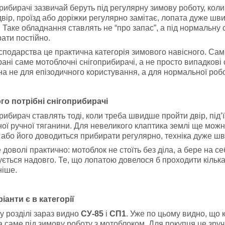
рибирачі зазвичай беруть під регулярну зимову роботу, коли
вір, проїзд або доріжки регулярно замітає, лопата дуже ш
. Таке обладнання ставлять не “про запас”, а під нормальну 
ати постійно.
сподарства це практична категорія зимового навісного. Сам
брані саме мотоблочні снігоприбирачі, а не просто випадкові 
на не для епізодичного користування, а для нормальної робо
го потрібні снігоприбирачі
рибирач ставлять тоді, коли треба швидше пройти двір, під’
ної ручної тяганини. Для невеликого клаптика землі ще можн
 або його доводиться прибирати регулярно, техніка дуже шв
е доволі практично: мотоблок не стоїть без діла, а бере на с
ується надовго. Те, що лопатою довелося б проходити кілька 
ніше.
ріанти є в категорії
у розділі зараз видно
СУ-85
і
СП1
. Уже по цьому видно, що 
а саме під зимову роботу з мотоблоком. Для покупця це зруч