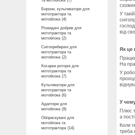
та мотоблока
7
схожих
Борони, культиватори для
У такі
мототрактора та
мотоблока
4
снігоп
господ
Розкидачі добрив для
від сво
мототрактора та
мотоблока
2
Снігоприбирачі для
Як це
мототрактора та
мотоблока
2
Працює
На пра
Косарки роторні для
мототрактора та
У робо
мотоблока
7
проход
відчув
Культиватори для
мототрактора та
мотоблока
6
У чом
Адаптери для
мотоблока
9
Плюс т
а пост
Обприскувачі для
мотоблока та
Коли т
мототрактора
14
треба 