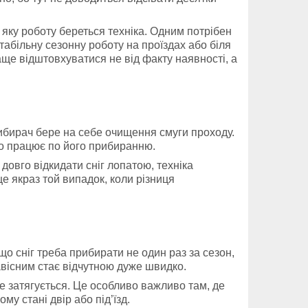
ід яку роботу береться техніка. Одним потрібен
табільну сезонну роботу на проїздах або біля
аще відштовхуватися не від факту наявності, а
рибирач бере на себе очищення смуги проходу.
ьно працює по його прибиранню.
 довго відкидати сніг лопатою, техніка
це якраз той випадок, коли різниця
о сніг треба прибирати не один раз за сезон,
авісним стає відчутною дуже швидко.
 затягується. Це особливо важливо там, де
у стані двір або під’їзд.