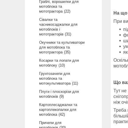
Граблі, ворошилки для
мотоблока та
мототрактора
22
На що
Сівалки та
При ви
часникосаджалки для
пі
мотоблоків і
мототракторів
31
фо
ши
Окучники та культиватори
ум
для мотоблока та
як
мототрактора
35
Оскіль
Косарки та лопати для
мотоблоку
10
мотобл
Грунтозачепи для
мотоблока та
Що ва
мотокультиватора
11
Тут не
Плуги і плоскорізи для
снігоп
мотоблоків
9
ніж оч
Картоплесаджалки та
картоплекопалки для
Треба 
мотоблока
42
більші
практи
Причепи для
мотоблоків
20