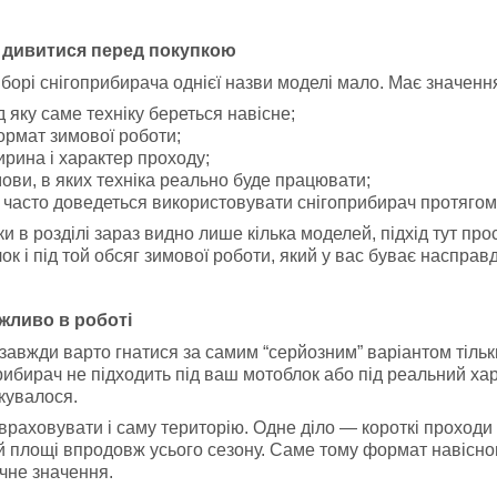
 дивитися перед покупкою
борі снігоприбирача однієї назви моделі мало. Має значенн
д яку саме техніку береться навісне;
рмат зимової роботи;
рина і характер проходу;
ови, в яких техніка реально буде працювати;
 часто доведеться використовувати снігоприбирач протягом
ки в розділі зараз видно лише кілька моделей, підхід тут про
ок і під той обсяг зимової роботи, який у вас буває насправд
жливо в роботі
 завжди варто гнатися за самим “серйозним” варіантом тільк
рибирач не підходить під ваш мотоблок або під реальний хар
ікувалося.
враховувати і саму територію. Одне діло — короткі проходи
й площі впродовж усього сезону. Саме тому формат навісного 
чне значення.