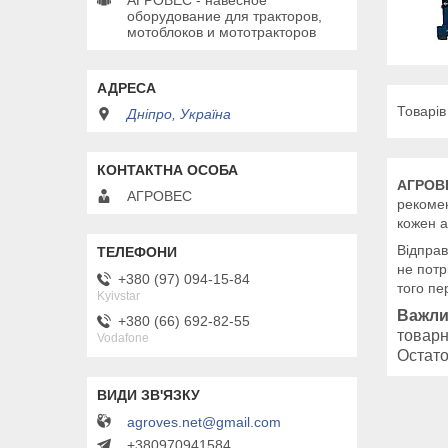
АГРОВЕС - навесное
оборудование для тракторов,
мотоблоков и мототракторов
Дніпро, Україна
АГРОВ
АГРОВЕС
рекомен
кожен а
Відправ
не потр
+380 (97) 094-15-84
того пе
Kyivstar
Важли
+380 (66) 692-82-55
товарн
Vodafone
Остато
agroves.net@gmail.com
+380970941584