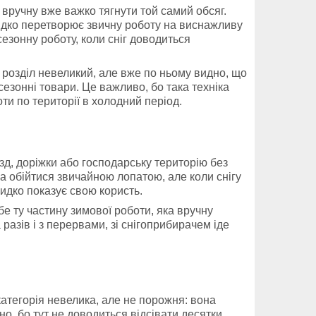
 вручну вже важко тягнути той самий обсяг.
видко перетворює звичну роботу на виснажливу
сезонну роботу, коли сніг доводиться
 розділ невеликий, але вже по ньому видно, що
сезонні товари. Це важливо, бо така техніка
ти по території в холодний період.
їзд, доріжки або господарську територію без
а обійтися звичайною лопатою, але коли снігу
идко показує свою користь.
ебе ту частину зимової роботи, яка вручну
разів і з перервами, зі снігоприбирачем іде
категорія невелика, але не порожня: вона
но, бо тут не доводиться відсівати десятки