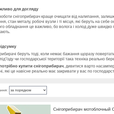
жливо для догляду
роботи снігоприбирач краще очищати від налипання, залишкі
ння, стан металу, робочі вузли і ті місця, які беруть на себ
го обладнання це важливо, бо волога і холод дуже швидко п
ають.
підсумку
рибирачі беруть тоді, коли немає бажання щоразу повертати
 під’їзду чи господарської території така техніка реально бе
потрібно купити снігоприбирач
, дивитися варто насампер
ачі, які це навісне реально має закривати у вас по господарст
Снігоприбирач мотоблочный 