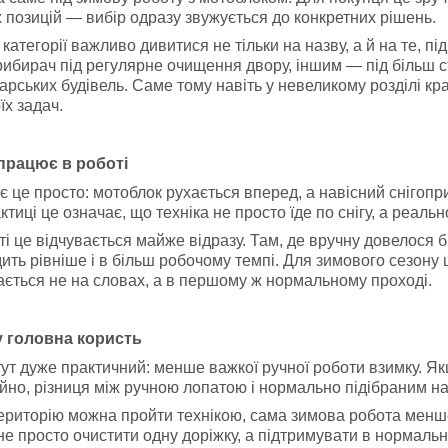
 позицій — вибір одразу звужується до конкретних рішень.
й категорії важливо дивитися не тільки на назву, а й на те, п
рибирач під регулярне очищення двору, іншим — під більш с
арських будівель. Саме тому навіть у невеликому розділі кр
їх задач.
 працює в роботі
 це просто: мотоблок рухається вперед, а навісний снігоп
ктиці це означає, що техніка не просто їде по снігу, а реал
ті це відчувається майже відразу. Там, де вручну довелося б
ить рівніше і в більш робочому темпі. Для зимового сезону 
ається не на словах, а в першому ж нормальному проході.
у головна користь
ут дуже практичний: менше важкої ручної роботи взимку. Якщ
ійно, різниця між ручною лопатою і нормально підібраним н
ериторію можна пройти технікою, сама зимова робота менше
не просто очистити одну доріжку, а підтримувати в нормальном