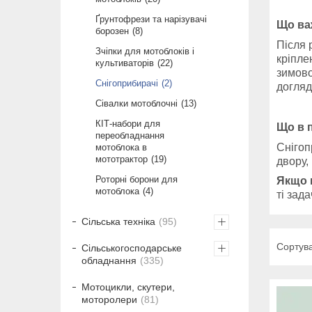
Ґрунтофрези та нарізувачі
Що ва
борозен
8
Після 
Зчіпки для мотоблоків і
кріпле
культиваторів
22
зимово
Снігоприбирачі
2
догляд
Сівалки мотоблочні
13
КІТ-набори для
Що в 
переобладнання
Снігоп
мотоблока в
мототрактор
19
двору,
Роторні борони для
Якщо 
мотоблока
4
ті зад
Сільська техніка
95
Сільськогосподарське
обладнання
335
Мотоцикли, скутери,
моторолери
81