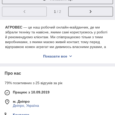
1
/ 2
АГРОВЕС
— це наш робочий онлайн-майданчик, де ми
зібрали техніку та навісне, якими самі користуємось у роботі
й рекомендуємо клієнтам. Ми співпрацюємо тільки з тими
виробниками, з якими маємо живий контакт, тому перед
відправкою кожен агрегат ми дивимось власними руками, а
не “по картинці”.
Показати все
Відправляємо по всій Україні (окрім тимчасово окупованих
територій), і техніка приїжджає прямо до вашого двору.
Передоплата не потрібна — спершу дивитесь, перевіряєте, і
Про нас
лише потім розраховуєтесь. Оплата за доставку — окремо,
залежно від тарифів того перевізника, якого ви оберете.
79% позитивних з 25 відгуків за рік
Важливо!
Інформація на цьому сайті не є публічною
офертою, а наведена виключно для ознайомлення з
Працює з 10.09.2019
товарними позиціями. Асортимент, ціна, комплектація
та технічні параметри можуть бути змінені
м. Дніпро
виробником. Остаточну інформацію підтверджуйте під
Дніпро, Україна
час оформлення замовлення з менеджером
Контакти