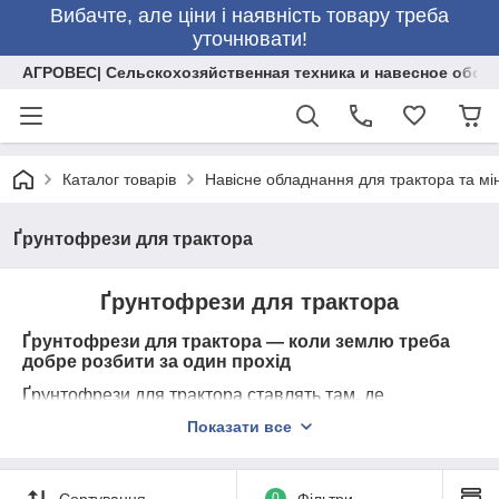
Вибачте, але ціни і наявність товару треба
уточнювати!
АГРОВЕС| Сельскохозяйственная техника и навесное обор
Каталог товарів
Навісне обладнання для трактора та мі
Ґрунтофрези для трактора
Ґрунтофрези для трактора
Ґрунтофрези для трактора — коли землю треба
добре розбити за один прохід
Ґрунтофрези для трактора ставлять там, де
звичайного проходу вже мало і землю треба добре
Показати все
розбити та довести до робочого стану. Особливо це
помітно на важких ділянках, де земля збивається в
грудки, після збирання лишаються рештки, а поле
Сортування
0
Фільтри