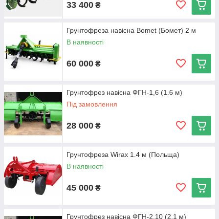
33 400
₴
зазвичай дивляться на потужність трактора, сам ґрунт
і те, в яких умовах фреза буде працювати.
Грунтофреза навісна Bomet (Бомет) 2 м
В наявності
60 000
₴
Грунтофрез навісна ФГН-1,6 (1.6 м)
Під замовлення
28 000
₴
Грунтофреза Wirax 1.4 м (Польща)
В наявності
45 000
₴
Грунтофрез навісна ФГН-2,10 (2,1 м)