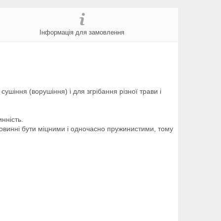
Інформація для замовлення
ушіння (ворушіння) і для згрібання різної трави і
нність.
повинні бути міцними і одночасно пружинистими, тому