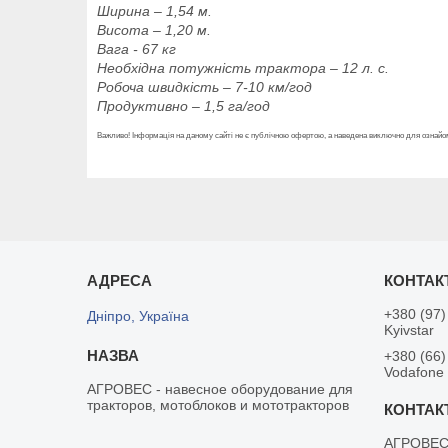
Ширина – 1,54 м.
Висота – 1,20 м.
Вага - 67 кг
Необхідна потужність трактора – 12 л. с.
Робоча швидкість – 7-10 км/год
Продуктивно – 1,5 га/год
Важливо! Інформація на даному сайті не є публічною офертою, а наведена виключно для ознайом
+380 (97)
Дніпро, Україна
Kyivstar
+380 (66)
Vodafone
АГРОВЕС - навесное оборудование для
тракторов, мотоблоков и мототракторов
АГРОВЕ