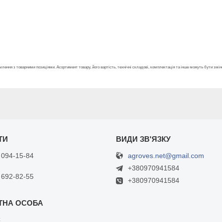
лення з товарними позиціями. Асортимент товару, його вартість, технічні складові, комплектація та інше можуть бути зм
agroves.net@gmail.com
 094-15-84
+380970941584
 692-82-55
+380970941584
С