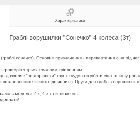
Характеристики
Граблі ворушилки "Сонечко" 4 колеса (3т)
(граблі сонечко). Основне призначення - перевертання сіна під час с
іні-тракторів з трьох точковим кріпленням.
о дозволяє "повторювати" грунт і чудово згрібати сіно та іншу росли
ок встановлених якісних підшипників. Прути для граблів-ворошилок 
амо є моделі з 2-х, 4-х та 5-ти кілець.
едоплати!