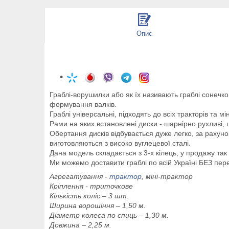
Опис
Граблі-ворушилки або як їх називають граблі сонечко 
формування валків.
Граблі універсальні, підходять до всіх тракторів та м
Рами на яких встановлені диски - шарнірно рухливі, щ
Обертання дисків відбувається дуже легко, за рахун
виготовляються з високо вуглецевої сталі.
Дана модель складається з 3-х кілець, у продажу так с
Ми можемо доставити граблі по всій Україні БЕЗ пер
Агрегатування -
трактор
, міні-трактор
Кріплення - триточкове
Кількість коліс – 3 шт.
Ширина ворошіння – 1,50 м.
Діаметр колеса по спиць – 1,30 м.
Довжина – 2,25 м.