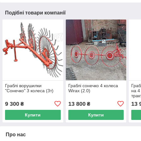
Подібні товари компанії
Граблі ворушилки
Граблі сонечко 4 колеса
Граб
"Сонечко" 3 колеса (3т)
Wirax (2.0)
на 4
трак
9 300
13 800
13 
₴
₴
Купити
Купити
Про нас