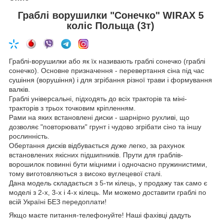
Граблі ворушилки "Сонечко" WIRAX 5
коліс Польща (3т)
Граблі-ворушилки або як їх називають граблі сонечко (граблі
сонечко). Основне призначення - перевертання сіна під час
сушіння (ворушіння) і для згрібання різної трави і формування
валків.
Граблі універсальні, підходять до всіх тракторів та міні-
тракторів з трьох точковим кріпленням.
Рами на яких встановлені диски - шарнірно рухливі, що
дозволяє "повторювати" грунт і чудово згрібати сіно та іншу
рослинність.
Обертання дисків відбувається дуже легко, за рахунок
встановлених якісних підшипників. Прути для граблів-
ворошилок повинні бути міцними і одночасно пружинистими,
тому виготовляються з високо вуглецевої сталі.
Дана модель складається з 5-ти кілець, у продажу так само є
моделі з 2-х, 3-х і 4-х кілець. Ми можемо доставити граблі по
всій Україні БЕЗ передоплати!
Якщо маєте питання-телефонуйте! Наші фахівці дадуть