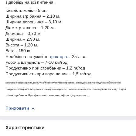
відповідь на всі питання.
Кількість коліс – 5 шт.
Ширина згрібання – 2,10 м.
Ширина ворошіння – 3,10 м.
Діаметр колеса – 1,20 м.
Довжина – 3,70 м.
Ширина – 2,90 м.
Висота – 1,20 м.
Вага - 150 кг
Необхідна потужність
трактора
– 25 л. с.
Робоча швидкість – 7-10 км/год
Продуктивно при сгребании – 1,2 га/год
Продуктивність при ворошении – 1,5 га/год
Важливо! Інформація на даному сайті не є публічною офертою, а наведена виключно для ознайомлення з
товарними позиціями. Асортимент товару, його вартість, технічні складові, комплектація та інше можуть бути
змінені виробником. При оформленні замовлення інформація уточнюється.
Приховати
Характеристики