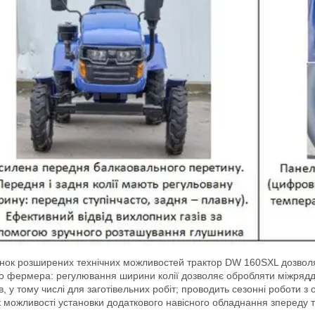
нок розширених технічних можливостей трактор DW 160SXL дозволя
о фермера: регулювання ширини колії дозволяє обробляти міжряддя
в, у тому числі для заготівельних робіт; проводить сезонні роботи 
 можливості установки додаткового навісного обладнання зпереду т