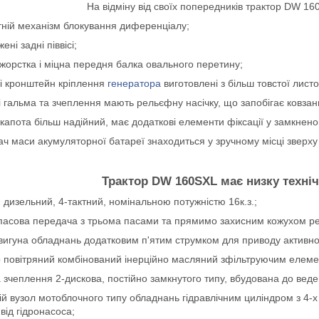
На відміну від своїх попередників трактор DW 16
тній механізм блокування диференціалу;
ені задні піввісі;
 жорстка і міцна передня балка овального перетину;
а і кронштейн кріплення
генератора
виготовлені з більш товстої листо
і гальма та зчеплення мають рельєфну насічку, що запобігає ковза
 капота більш надійний, має додаткові елементи фіксації у замкнен
ач маси акумуляторної батареї знаходиться у зручному місці зверху
Трактор DW 160SXL має низку техні
н дизельний, 4-тактний, номінальною потужністю 16к.з.;
пасова передача з трьома пасами та прямимо захисним кожухом ре
двигуна обладнань додатковим п'ятим струмком для приводу активн
р повітряний комбінований інерційно масляний зфільтруючим елеме
 зчеплення 2-дискова, постійно замкнутого типу, вбудована до веде
ній вузол мотоблочного типу обладнань гідравлічним циліндром з 4-
від гідронасоса;