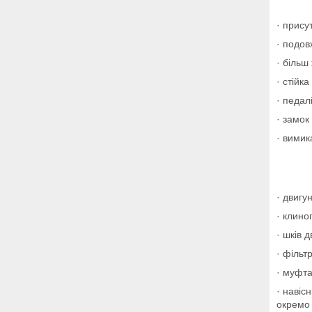
· прису
· подовж
· більш
· стійк
· педал
· замок
· вимик
· двигу
· клино
· шків 
· фільт
· муфта
· навіс
окремо 