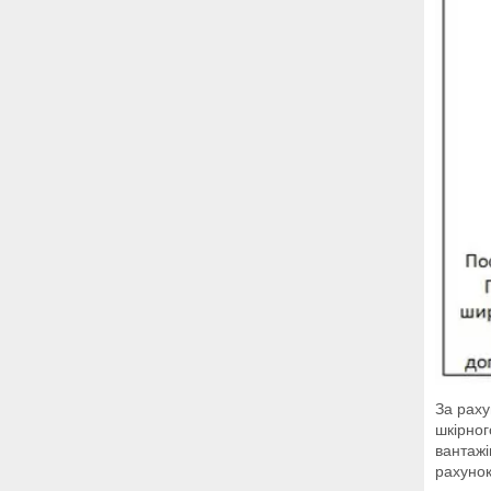
За раху
шкірног
вантажі
рахунок