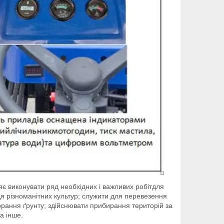
є виконувати ряд необхідних і важливих робітдля
 різноманітних культур; служити для перевезення
з орання ґрунту; здійснювати прибирання територій за
а інше.