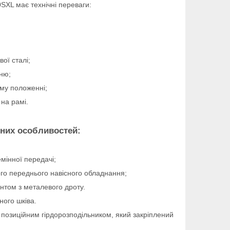
0SXL має технічні переваги:
вої сталі;
нню;
ому положенні;
 на рамі.
чних особливостей:
мінної передачі;
ого переднього навісного обладнання;
нтом з металевого дроту.
ного шківа.
х позиційним гірдорозподільником, який закріплений