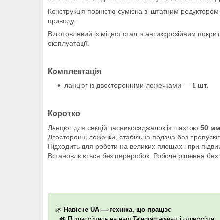
Конструкція повністю сумісна зі штатним редуктором
приводу.
Виготовлений із міцної сталі з антикорозійним покр
експлуатації.
Комплектація
ланцюг із двосторонніми ложечками —
1 шт.
Коротко
Ланцюг для секцій часникосаджалок із шахтою
50 мм
Двосторонні ложечки, стабільна подача без пропускі
Підходить для роботи на великих площах і при підв
Встановлюється без переробок. Робоче рішення без 
🌿
Навісне UA — техніка, що працює
📲
Підписуйтесь на наш Telegram-канал і отримуйте: