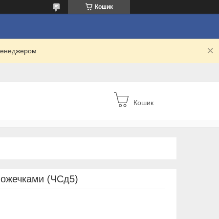
Кошик
 менеджером
Кошик
ложечками (ЧСд5)