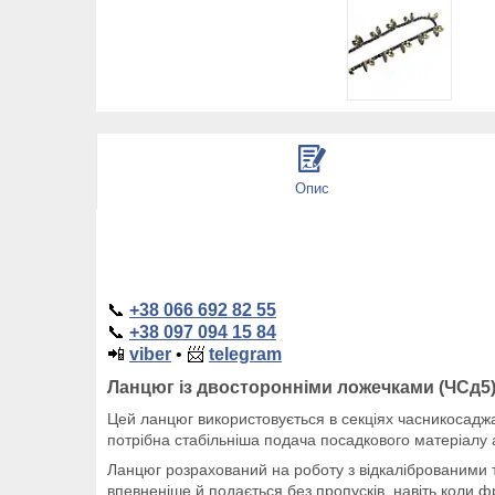
Опис
📞
+38 066 692 82 55
📞
+38 097 094 15 84
📲
viber
•
📨
telegram
Ланцюг із двосторонніми ложечками (ЧСд5
Цей ланцюг використовується в секціях часникосад
потрібна стабільніша подача посадкового матеріалу
Ланцюг розрахований на роботу з відкаліброваними т
впевненіше й подається без пропусків, навіть коли фр