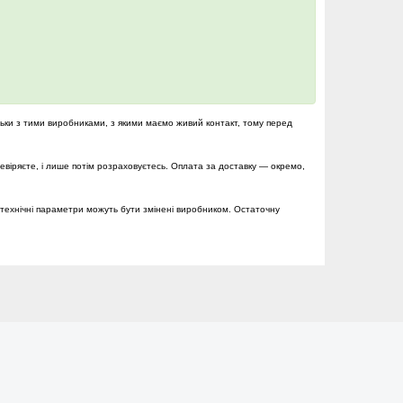
льки з тими виробниками, з якими маємо живий контакт, тому перед
ревіряєте, і лише потім розраховуєтесь. Оплата за доставку — окремо,
технічні параметри можуть бути змінені виробником. Остаточну