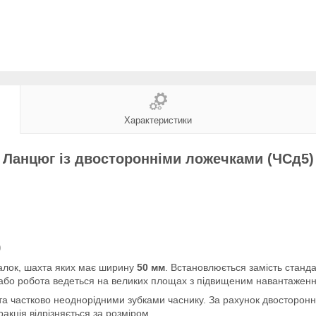
Характеристики
Ланцюг із двосторонніми ложечками (ЧСд5)
)
жалок, шахта яких має ширину
50 мм
. Встановлюється замість стан
 або робота ведеться на великих площах з підвищеним навантажен
а частково неоднорідними зубками часнику. За рахунок двостороннь
акція відрізняється за розміром.