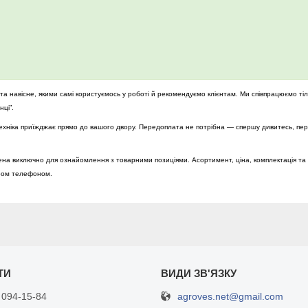
а навісне, якими самі користуємось у роботі й рекомендуємо клієнтам. Ми співпрацюємо ті
ці”.
і техніка приїжджає прямо до вашого двору. Передоплата не потрібна — спершу дивитесь, пе
на виключно для ознайомлення з товарними позиціями. Асортимент, ціна, комплектація та 
ром телефоном.
agroves.net@gmail.com
 094-15-84