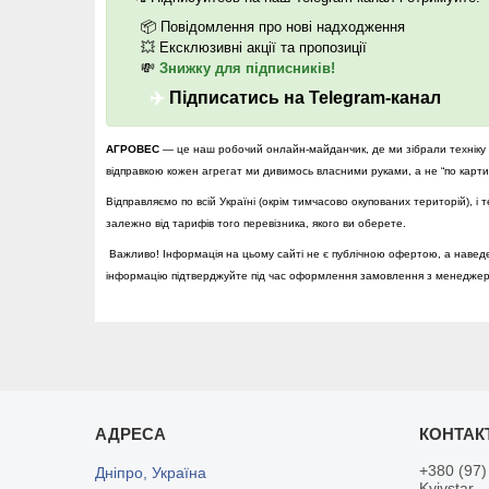
📦
Повідомлення про нові надходження
💥
Ексклюзивні акції та пропозиції
💸
Знижку для підписників!
✈️
Підписатись на Telegram-канал
АГРОВЕС
— це наш робочий онлайн-майданчик, де ми зібрали техніку т
відправкою кожен агрегат ми дивимось власними руками, а не “по картин
Відправляємо по всій Україні (окрім тимчасово окупованих територій), 
залежно від тарифів того перевізника, якого ви оберете.
Важливо! Інформація на цьому сайті не є публічною офертою, а наведе
інформацію підтверджуйте під час оформлення замовлення з менедже
+380 (97)
Дніпро, Україна
Kyivstar