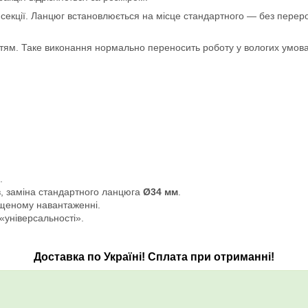
 секції. Ланцюг встановлюється на місце стандартного — без переро
иттям. Таке виконання нормально переносить роботу у вологих умова
.
в, заміна стандартного ланцюга
Ø34 мм
.
ищеному навантаженні.
«універсальності».
Доставка по Україні! Сплата при отриманні!