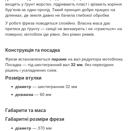
входять у ґрунт жорстко, підривають пласт і зрізають коріння
бур’янів за один прохід. Такий принцип добре працює на
ділянках, де земля давно не бачила глибокої обробки.
У роботі фреза поводиться спокійно. Власна маса дає
притиск до ґрунту — секції не вискакують і не «граються» на
поверхні, мотоблок іде рівно, без різких ривків.
Конструкція та посадка
Фрези встановлюються
парами
на вал редуктора мотоблока.
Посадка — під шестигранний вал
32 мм
, без перехідних
рішень і ускладнених схем.
Розміри втулки
діаметр
— шестигранник 32 мм
довжина
— 60 мм
Габарити та маса
Габаритні розміри фрези
діаметр
— 370 мм