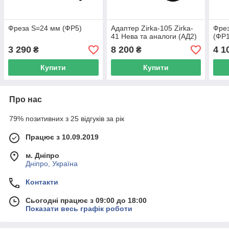
Фреза S=24 мм (ФР5)
Адаптер Zirka-105 Zirka-
Фрез
41 Нева та аналоги (АД2)
(ФР1
3 290
8 200
4 1
₴
₴
Купити
Купити
Про нас
79% позитивних з 25 відгуків за рік
Працює з 10.09.2019
м. Дніпро
Дніпро, Україна
Контакти
Сьогодні працює з 09:00 до 18:00
Показати весь графік роботи