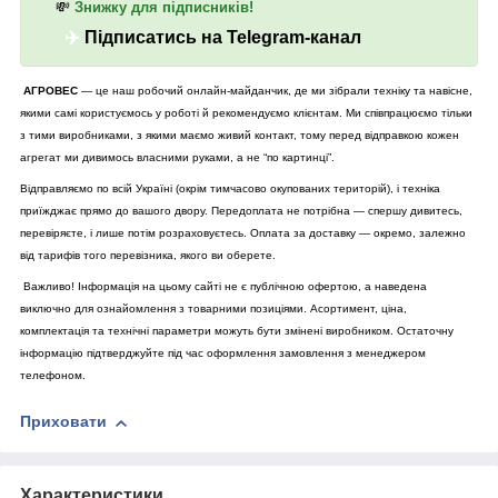
💸
Знижку для підписників!
✈️
Підписатись на Telegram-канал
АГРОВЕС
— це наш робочий онлайн-майданчик, де ми зібрали техніку та навісне,
якими самі користуємось у роботі й рекомендуємо клієнтам. Ми співпрацюємо тільки
з тими виробниками, з якими маємо живий контакт, тому перед відправкою кожен
агрегат ми дивимось власними руками, а не “по картинці”.
Відправляємо по всій Україні (окрім тимчасово окупованих територій), і техніка
приїжджає прямо до вашого двору. Передоплата не потрібна — спершу дивитесь,
перевіряєте, і лише потім розраховуєтесь. Оплата за доставку — окремо, залежно
від тарифів того перевізника, якого ви оберете.
Важливо! Інформація на цьому сайті не є публічною офертою, а наведена
виключно для ознайомлення з товарними позиціями. Асортимент, ціна,
комплектація та технічні параметри можуть бути змінені виробником. Остаточну
інформацію підтверджуйте під час оформлення замовлення з менеджером
телефоном.
Приховати
Характеристики