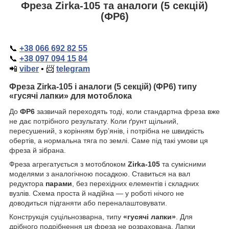
Фреза Zirka-105 та аналоги (5 секцій)
(ФР6)
📞
+38 066 692 82 55
📞
+38 097 094 15 84
📲
viber
•
📨
telegram
Фреза
Zirka
-105 і аналоги (5 секцій) (ФР6) типу
«гусячі лапки» для мотоблока
До
ФР6
зазвичай переходять тоді, коли стандартна фреза вже
не дає потрібного результату. Коли ґрунт щільний,
пересушений, з корінням бур’янів, і потрібна не швидкість
обертів, а нормальна тяга по землі. Саме під такі умови ця
фреза й зібрана.
Фреза агрегатується з мотоблоком
Zirka
-105
та сумісними
моделями з аналогічною посадкою. Ставиться на вал
редуктора
парами
, без перехідних елементів і складних
вузлів. Схема проста й надійна — у роботі нічого не
доводиться підганяти або переналаштовувати.
Конструкція суцільнозварна, типу
«гусячі лапки»
. Для
дрібного подрібнення ця фреза не розрахована. Лапки