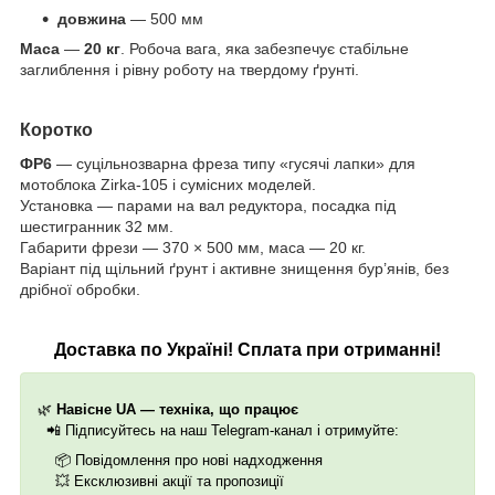
довжина
— 500 мм
Маса
—
20 кг
. Робоча вага, яка забезпечує стабільне
заглиблення і рівну роботу на твердому ґрунті.
Коротко
ФР6
— суцільнозварна фреза типу «гусячі лапки» для
мотоблока
Zirka
-105 і сумісних моделей.
Установка — парами на вал редуктора, посадка під
шестигранник 32 мм.
Габарити фрези — 370 × 500 мм, маса — 20 кг.
Варіант під щільний ґрунт і активне знищення бур’янів, без
дрібної обробки.
Доставка по Україні! Сплата при отриманні!
🌿
Навісне UA — техніка, що працює
📲
Підписуйтесь на наш Telegram-канал і отримуйте:
📦
Повідомлення про нові надходження
💥
Ексклюзивні акції та пропозиції