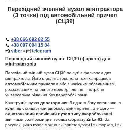
Перехідний зчепний вузол мінітрактора
(3 точки) під автомобільний причеп
(СЦ39)
📞
+38 066 692 82 55
📞
+38 097 094 15 84
📲
viber
•
📨
telegram
Перехідний зчіпний вузол СЦ39 (фаркоп) для
мінітракторів
Перехідний зчіпний вузол
СЦ39
по суті є фаркопом для
мінітракторів. Його ставлять тоді, коли техніка працює з
автомобільним причепом
або з навісним обладнанням,
розрахованим на одноточкове кріплення, і потрібне
універсальне рішення без переробок рами.
Конструкція вузла
двостороння
. З одного боку встановлена
куля
під стандартний автомобільний причеп. З іншого —
одноточковий причіпний вузол типу «коробочка»
зі
звичними розмірами для техніки формату
Zirka
-61
. За
рахунок цього вузол можна використовувати і як фаркоп, і як