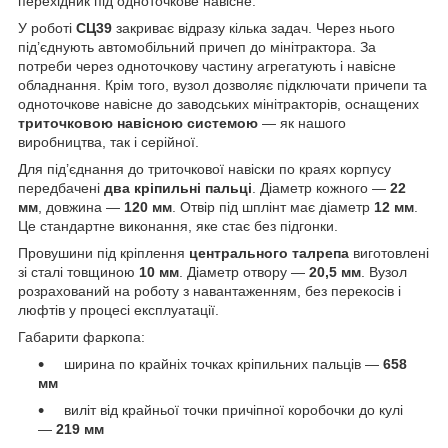
перехідник під одноточкове навісне.
У роботі
СЦ39
закриває відразу кілька задач. Через нього
під’єднують автомобільний причеп до мінітрактора. За
потреби через одноточкову частину агрегатують і навісне
обладнання. Крім того, вузол дозволяє підключати причепи та
одноточкове навісне до заводських мінітракторів, оснащених
триточковою навісною системою
— як нашого
виробництва, так і серійної.
Для під’єднання до триточкової навіски по краях корпусу
передбачені
два кріпильні пальці
. Діаметр кожного —
22
мм
, довжина —
120 мм
. Отвір під шплінт має діаметр
12 мм
.
Це стандартне виконання, яке стає без підгонки.
Провушини під кріплення
центрального талрепа
виготовлені
зі сталі товщиною
10 мм
. Діаметр отвору —
20,5 мм
. Вузол
розрахований на роботу з навантаженням, без перекосів і
люфтів у процесі експлуатації.
Габарити фаркопа:
ширина по крайніх точках кріпильних пальців —
658
мм
виліт від крайньої точки причіпної коробочки до кулі
—
219 мм