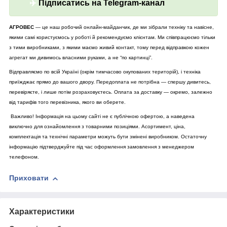
✈️
Підписатись на Telegram-канал
АГРОВЕС
— це наш робочий онлайн-майданчик, де ми зібрали техніку та навісне,
якими самі користуємось у роботі й рекомендуємо клієнтам. Ми співпрацюємо тільки
з тими виробниками, з якими маємо живий контакт, тому перед відправкою кожен
агрегат ми дивимось власними руками, а не “по картинці”.
Відправляємо по всій Україні (окрім тимчасово окупованих територій), і техніка
приїжджає прямо до вашого двору. Передоплата не потрібна — спершу дивитесь,
перевіряєте, і лише потім розраховуєтесь. Оплата за доставку — окремо, залежно
від тарифів того перевізника, якого ви оберете.
Важливо! Інформація на цьому сайті не є публічною офертою, а наведена
виключно для ознайомлення з товарними позиціями. Асортимент, ціна,
комплектація та технічні параметри можуть бути змінені виробником. Остаточну
інформацію підтверджуйте під час оформлення замовлення з менеджером
телефоном.
Приховати
Характеристики