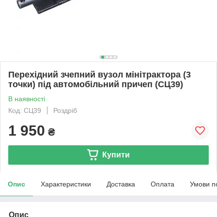
Перехідний зчепний вузол мінітрактора (3
точки) під автомобільний причеп (СЦ39)
В наявності
Код: СЦ39
Роздріб
1 950
₴
Купити
Опис
Характеристики
Доставка
Оплата
Умови п
Опис