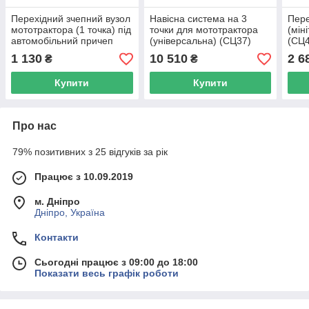
Перехідний зчепний вузол
Навісна система на 3
Пере
мототрактора (1 точка) під
точки для мототрактора
(мін
автомобільний причеп
(універсальна) (СЦ37)
(СЦ4
(СЦ38)
1 130
10 510
2 6
₴
₴
Купити
Купити
Про нас
79% позитивних з 25 відгуків за рік
Працює з 10.09.2019
м. Дніпро
Дніпро, Україна
Контакти
Сьогодні працює з 09:00 до 18:00
Показати весь графік роботи