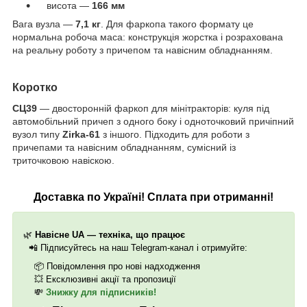
висота —
166 мм
Вага вузла —
7,1 кг
. Для фаркопа такого формату це
нормальна робоча маса: конструкція жорстка і розрахована
на реальну роботу з причепом та навісним обладнанням.
Коротко
СЦ39
— двосторонній фаркоп для мінітракторів: куля під
автомобільний причеп з одного боку і одноточковий причіпний
вузол типу
Zirka-61
з іншого.
Підходить для роботи з
причепами та навісним обладнанням, сумісний із
триточковою навіскою.
Доставка по Україні! Сплата при отриманні!
🌿
Навісне UA — техніка, що працює
📲
Підписуйтесь на наш Telegram-канал і отримуйте:
📦
Повідомлення про нові надходження
💥
Ексклюзивні акції та пропозиції
💸
Знижку для підписників!