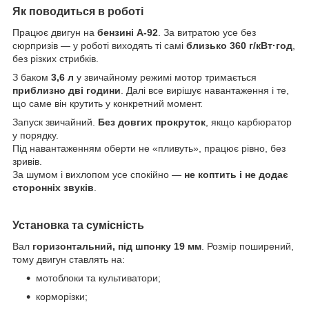
Як поводиться в роботі
Працює двигун на
бензині А-92
. За витратою усе без
сюрпризів — у роботі виходять ті самі
близько 360 г/кВт·год
,
без різких стрибків.
З баком
3,6 л
у звичайному режимі мотор тримається
приблизно дві години
. Далі все вирішує навантаження і те,
що саме він крутить у конкретний момент.
Запуск звичайний.
Без довгих прокруток
, якщо карбюратор
у порядку.
Під навантаженням оберти не «пливуть», працює рівно, без
зривів.
За шумом і вихлопом усе спокійно —
не коптить і не додає
сторонніх звуків
.
Установка та сумісність
Вал
горизонтальний, під шпонку 19 мм
. Розмір поширений,
тому двигун ставлять на:
мотоблоки та культиватори;
корморізки;