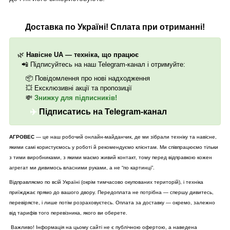
Доставка по Україні! Сплата при отриманні!
🌿
Навісне UA — техніка, що працює
📲
Підписуйтесь на наш Telegram-канал і отримуйте:
📦
Повідомлення про нові надходження
💥
Ексклюзивні акції та пропозиції
💸
Знижку для підписників!
✈️
Підписатись на Telegram-канал
АГРОВЕС
— це наш робочий онлайн-майданчик, де ми зібрали техніку та навісне,
якими самі користуємось у роботі й рекомендуємо клієнтам. Ми співпрацюємо тільки
з тими виробниками, з якими маємо живий контакт, тому перед відправкою кожен
агрегат ми дивимось власними руками, а не “по картинці”.
Відправляємо по всій Україні (окрім тимчасово окупованих територій), і техніка
приїжджає прямо до вашого двору. Передоплата не потрібна — спершу дивитесь,
перевіряєте, і лише потім розраховуєтесь. Оплата за доставку — окремо, залежно
від тарифів того перевізника, якого ви оберете.
Важливо! Інформація на цьому сайті не є публічною офертою, а наведена