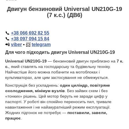
Двигун бензиновий Universal UN210G-19
(7 к.с.) (ДВ6)
📞
+38 066 692 82 55
📞
+38 097 094 15 84
📲
viber
•
📨
telegram
Для чого підходить двигун
Universal
UN
210
G
-19
Universal
UN
210
G
-19
— бензиновий двигун приблизно на
7 к.
с.
, який ставлять на господарську та будівельну техніку.
Найчастіше його можна побачити на мотоблоках і
культиваторах, але цим застосування не обмежується.
Конструкція без ускладнень:
один циліндр, повітряне
охолодження, мінімум вузлів
. Без зайвих схем і без
«тонких» рішень. Цей мотор беруть не заради цифр у
паспорті. У роботі він спокійно переносить пил, тривале
навантаження і не найакуратніший режим експлуатації.
Жодних підгонок не потребує —
поставили, завели,
працює
.