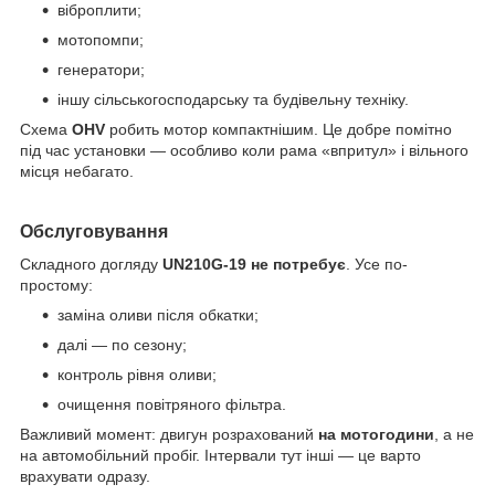
віброплити;
мотопомпи;
генератори;
іншу сільськогосподарську та будівельну техніку.
Схема
OHV
робить мотор компактнішим. Це добре помітно
під час установки — особливо коли рама «впритул» і вільного
місця небагато.
Обслуговування
Складного догляду
UN
210
G
-19 не потребує
.
Усе по-
простому:
заміна оливи після обкатки;
далі — по сезону;
контроль рівня оливи;
очищення повітряного фільтра.
Важливий момент: двигун розрахований
на мотогодини
, а не
на автомобільний пробіг.
Інтервали тут інші — це варто
врахувати одразу.