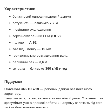
Характеристики
бензиновий одноциліндровий двигун
потужність —
близько 7 к. с.
повітряне охолодження
верхньоклапанний ГРМ (
OHV
)
паливо —
А-92
вал під шпонку —
19 мм
горизонтальне розташування вала
паливний бак —
3,6 л
витрата —
близько 360 г/кВт·год
Підсумок
Universal
UN
210
G
-19
— робочий двигун без показного
характеру.
Запускається, тягне, не вимагає постійної уваги. Усе інше стає
зрозумілим уже в процесі роботи й напряму залежить від того,
де і як його використовують.