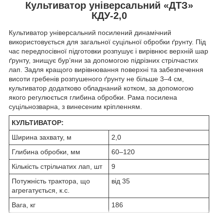
Культиватор універсальний «ДТЗ»
КДУ-2,0
Культиватор універсальний посилений динамічний
використовується для загальної суцільної обробки ґрунту. Під
час передпосівної підготовки розпушує і вирівнює верхній шар
ґрунту, знищує бур’яни за допомогою підрізних стрілчастих
лап. Задля кращого вирівнювання поверхні та забезпечення
висоти гребенів розпушеного ґрунту не більше 3–4 см,
культиватор додатково обладнаний котком, за допомогою
якого регулюється глибина обробки. Рама посилена
суцільнозварна, з винесеним кріпленням.
КУЛЬТИВАТОР:
Ширина захвату, м
2,0
Глибина обробки, мм
60–120
Кількість стрільчатих лап, шт
9
Потужність трактора, що
від 35
агрегатується, к.с.
Вага, кг
186