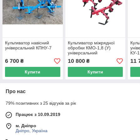
Культиватор навісний
Культиватор міжрядної
Куль
універсальний КПНУ-7
обробки КМО-1,8 (У)
унів
універсальний
КУ-1
6 700
10 800
11 
₴
₴
Купити
Купити
Про нас
79% позитивних з 25 відгуків за рік
Працює з 10.09.2019
м. Дніпро
Дніпро, Україна