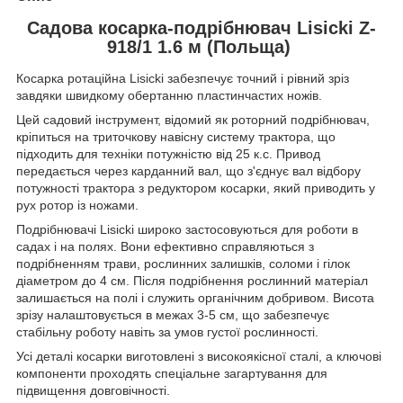
Садова косарка-подрібнювач Lisicki Z-
918/1 1.6 м (Польща)
Косарка ротаційна Lisicki забезпечує точний і рівний зріз
завдяки швидкому обертанню пластинчастих ножів.
Цей садовий інструмент, відомий як роторний подрібнювач,
кріпиться на триточкову навісну систему трактора, що
підходить для техніки потужністю від 25 к.с. Привод
передається через карданний вал, що з'єднує вал відбору
потужності трактора з редуктором косарки, який приводить у
рух ротор із ножами.
Подрібнювачі Lisicki широко застосовуються для роботи в
садах і на полях. Вони ефективно справляються з
подрібненням трави, рослинних залишків, соломи і гілок
діаметром до 4 см. Після подрібнення рослинний матеріал
залишається на полі і служить органічним добривом. Висота
зрізу налаштовується в межах 3-5 см, що забезпечує
стабільну роботу навіть за умов густої рослинності.
Усі деталі косарки виготовлені з високоякісної сталі, а ключові
компоненти проходять спеціальне загартування для
підвищення довговічності.