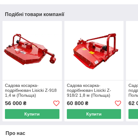
Подібні товари компанії
Садова косарка-
Садова косарка-
Садо
подрібнювач Lisicki Z-918
подрібнювач Lisicki Z-
под
1,4 м (Польща)
918/2 1,8 м (Польща)
Пол
56 000
60 800
62 
₴
₴
Купити
Купити
Про нас