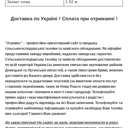
Захват ножа:
1.52 м
Доставка по Україні ! Сплата при отриманні !
"Агровес" - професійно орієнтований сайт із продажу
сільськогосподарської техніки та навісного обладнання. Як офіційні
представники заводу-виробника, надаємо заводську гарантію.
Сільськогосподарську техніку та навісне обладнання доставляємо
по всій території України (за винятком тимчасово окупованих районів
Донецької та Луганської областей, а також півострова Крим), можемо
доставити до Вашого двору. Доставка здійснюється без
передоплати та додаткових платежів (за винятком оплати послуг
сторонніх перевізників, таких як Нова Пошта тощо) ми довіряємо
нашим клієнтам і впевнені в якості своєї продукції. Телефонуйте
прямо зараз і наші кваліфіковані консультанти з радістю і
професійно дадуть відповідь на всі Ваші запитання. Телефонуйте та
отримайте найповнішу інформацію та купуйте необхідну Вам техніку
вже сьогодні! Гарного Вам урожаю!
До уваги покупця! На сайті, на жаль, можливі неточності в описі,
фото, комплектації чи технічних характеристиках, що можливо у