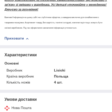
зв'язку зі змінами у виробника. Усі деталі уточнюйте у менеджера!
Дякуємо за розуміння!
Важливо! Інформація на цьому сайті не є публічною офертою, а наведена виключно для ознайомлення з
товарними позиціями. Асортимент товару, його вартість, технічні складові, комплектація тощо. можуть бути
змінені виробником. Під час оформлення замовлення інформація уточнюється.
Приховати
Характеристики
Основні
Виробник
Lisicki
Країна виробник
Польща
Кількість ножів
4 шт.
Умови доставки
Нова Пошта