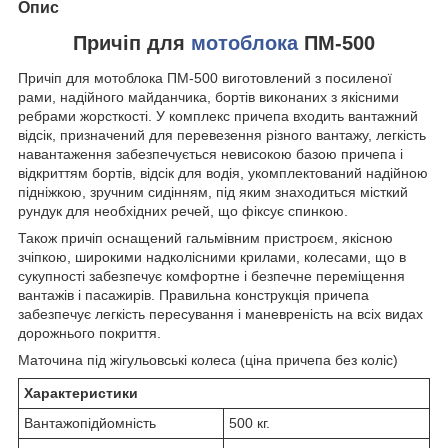
Опис
Причіп для
мотоблока
ПМ-500
Причіп для мотоблока ПМ-500 виготовлений з посиленої
рами, надійного майданчика, бортів виконаних з якісними
ребрами жорсткості. У комплекс причепа входить вантажний
відсік, призначений для перевезення різного вантажу, легкість
навантаження забезпечується невисокою базою причепа і
відкриттям бортів, відсік для водія, укомплектований надійною
підніжкою, зручним сидінням, під яким знаходиться місткий
рундук для необхідних речей, що фіксує спинкою.
Також причіп оснащений гальмівним пристроєм, якісною
зчіпкою, широкими надколісними крилами, колесами, що в
сукупності забезпечує комфортне і безпечне переміщення
вантажів і пасажирів. Правильна конструкція причепа
забезпечує легкість пересування і маневреність на всіх видах
дорожнього покриття.
Маточина під жігульовські колеса (ціна причепа без коліс)
Характеристики
Вантажопідйомність
500 кг.