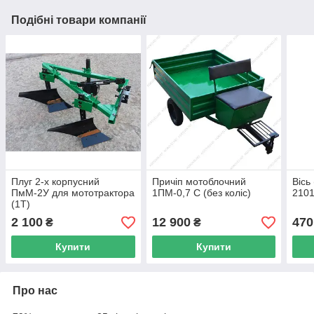
Подібні товари компанії
Плуг 2-х корпусний
Причіп мотоблочний
Вісь
ПмМ-2У для мототрактора
1ПМ-0,7 С (без коліс)
2101
(1Т)
2 100
12 900
470
₴
₴
Купити
Купити
Про нас