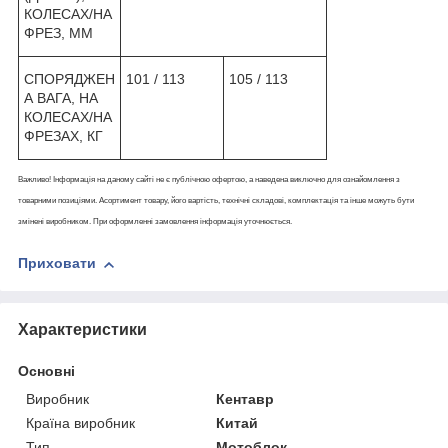
КОЛЕСАХ/НА
ФРЕЗ, ММ
СПОРЯДЖЕН
101 / 113
105 / 113
А ВАГА, НА
КОЛЕСАХ/НА
ФРЕЗАХ, КГ
Важливо! Інформація на даному сайті не є публічною офертою, а наведена виключно для ознайомлення з
товарними позиціями. Асортимент товару, його вартість, технічні складові, комплектація та інше можуть бути
змінені виробником. При оформленні замовлення інформація уточнюється.
Приховати
Характеристики
Основні
Виробник
Кентавр
Країна виробник
Китай
Тип
Мотоблок