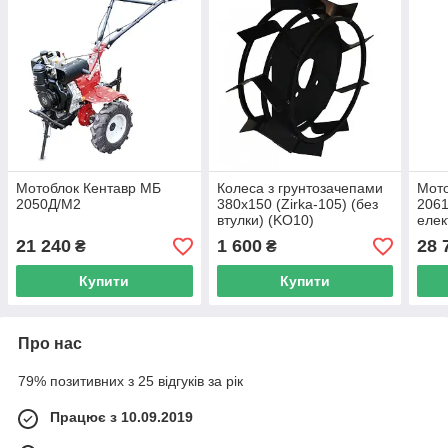
Мотоблок Кентавр МБ
Колеса з грунтозачепами
Мото
2050Д/М2
380х150 (Zirka-105) (без
2061
втулки) (KO10)
елек
21 240
1 600
28 
₴
₴
Купити
Купити
Про нас
79% позитивних з 25 відгуків за рік
Працює з 10.09.2019