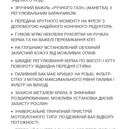
ЗРУЧНИЙ ВАЖІЛЬ «РУЧНОГО ГАЗУ» (МАНЕТКА) З
РЕГУЛЮВАЛЬНИМ БАРАНЧИКОМ.
ПЕРЕДАЧА КРУТНОГО МОМЕНТУ НА ФРЕЗУ З
ДОПОМОГОЮ НАДІЙНОГО КОНІЧНОГО РЕДУКТОРА.
ГУМОВІ М'ЯКІ НЕКОВЗНІ РУКОЯТКИ НА РУЧКАХ
КЕРМА ТА НА ВАЖЕЛІ ПЕРЕМИКАННЯ КПП.
НА ГЛУШНИКУ ВСТАНОВЛЕНИЙ ОБ'ЄМНИЙ
ЗАХИСНИЙ КОЖУХ ВІД МОЖЛИВИХ ОПІКІВ.
ШВИДКЕ РЕГУЛЮВАННЯ КЕРМА ПО ВИСОТІ І КУТУ
ПОВОРОТУ. ВІДКИДНА ПЕРЕДНЯ СТІЙКА.
ПАЛИВНИЙ БАК МАЄ КРИШКУ НА РІЗЬБІ, ФІЛЬТР-
СІТКУ З МІТКОЮ МАКСИМАЛЬНОГО РІВНЯ ПАЛИВА І
ФІЛЬТР НА ВИХОДІ.
ЗАХИСНІ МЕТАЛЕВІ КРИЛА ЗІ ЗНІМНИМИ
РОЗШИРЮВАЧАМИ, МОЖЛИВА УСТАНОВКА ДИСКІВ
ЗАХИСТУ РОСЛИН.
УНІВЕРСАЛЬНЕ ПРИЧІПНИЙ ПРИСТРІЙ
МОТОБЛОЧНОГО ТИПУ. ПОЗДОВЖНІЙ ВАЛ ВІДБОРУ
ПОТУЖНОСТІ.