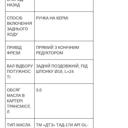
НАЗАД
СПОСІБ
РУЧКА НА КЕРМІ
ВКЛЮЧЕННЯ
ЗАДНЬОГО
ХОДУ
ПРИВІД
ПРЯМИЙ З КОНІЧНИМ
ФРЕЗИ
РЕДУКТОРОМ
ВАЛ ВІДБОРУ
ЗАДНІЙ ПОЗДОВЖНІЙ, ПІД
ПОТУЖНОС
ШПОНКУ Ø18, L=24
ТІ
ОБСЯГ
3,0
МАСЛА В
КАРТЕРІ
ТРАНСМІСІЇ,
Л
ТИП МАСЛА
ТМ «ДТЗ» ТАД-17И API GL-