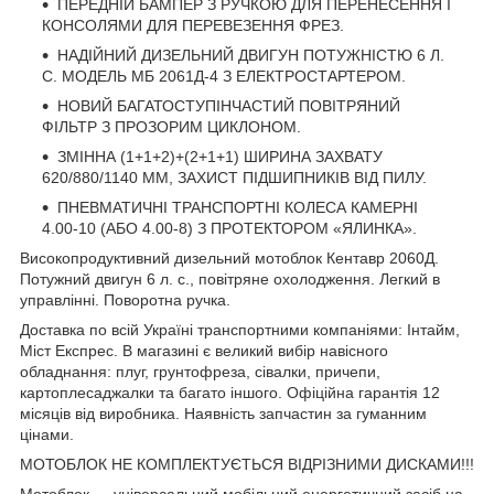
ПЕРЕДНІЙ БАМПЕР З РУЧКОЮ ДЛЯ ПЕРЕНЕСЕННЯ І
КОНСОЛЯМИ ДЛЯ ПЕРЕВЕЗЕННЯ ФРЕЗ.
НАДІЙНИЙ ДИЗЕЛЬНИЙ ДВИГУН ПОТУЖНІСТЮ 6 Л.
С. МОДЕЛЬ МБ 2061Д-4 З ЕЛЕКТРОСТАРТЕРОМ.
НОВИЙ БАГАТОСТУПІНЧАСТИЙ ПОВІТРЯНИЙ
ФІЛЬТР З ПРОЗОРИМ ЦИКЛОНОМ.
ЗМІННА (1+1+2)+(2+1+1) ШИРИНА ЗАХВАТУ
620/880/1140 ММ, ЗАХИСТ ПІДШИПНИКІВ ВІД ПИЛУ.
ПНЕВМАТИЧНІ ТРАНСПОРТНІ КОЛЕСА КАМЕРНІ
4.00-10 (АБО 4.00-8) З ПРОТЕКТОРОМ «ЯЛИНКА».
Високопродуктивний дизельний мотоблок Кентавр 2060Д.
Потужний двигун 6 л. с., повітряне охолодження. Легкий в
управлінні. Поворотна ручка.
Доставка по всій Україні транспортними компаніями: Інтайм,
Міст Експрес. В магазині є великий вибір навісного
обладнання: плуг, грунтофреза, сівалки, причепи,
картоплесаджалки та багато іншого. Офіційна гарантія 12
місяців від виробника. Наявність запчастин за гуманним
цінами.
МОТОБЛОК НЕ КОМПЛЕКТУЄТЬСЯ ВІДРІЗНИМИ ДИСКАМИ!!!
Мотоблок — універсальний мобільний енергетичний засіб на