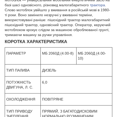
базі шасі одновісного, різновид малогабаритного
трактора
.
Слово мотоблок увійшло у вживання в російській мові в 1980-
ті роки. Воно замінило незручні у вживанні терміни,
використовувані раніше: пішохідний трактор малогабаритний
пішохідний трактор, одновісний трактор. Оператор, керуючий
мотоблоком крокує слідом за машиною оброблюваної грунті,
тримаючи машину за ручки управління.
КОРОТКА ХАРАКТЕРИСТИКА
ПАРАМЕТР
МБ 2060Д (4.00-8)
МБ 2060Д (4.00-
10)
ТИП ПАЛИВА
ДИЗЕЛЬ
ПОТУЖНІСТЬ
6,0
ДВИГУНА, Л. С.
ОХОЛОДЖЕННЯ
ПОВІТРЯНЕ
ТИП ПРИВОДУ
ПРЯМИЙ, З БАГАТОДИСКОВИМ
ЗЧЕПЛЕННЯ
НОРМАЛЬНО РОЗІМКНЕНИМ