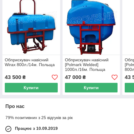
Обприскувач навісний
Обприскувач навісний
Обпр
Wirax 800л./14м. Польща
[Polmark Welded]
[Pol
1000л./16м. Польща
800л
43 500
47 000
43 
₴
₴
Купити
Купити
Про нас
79% позитивних з 25 відгуків за рік
Працює з 10.09.2019