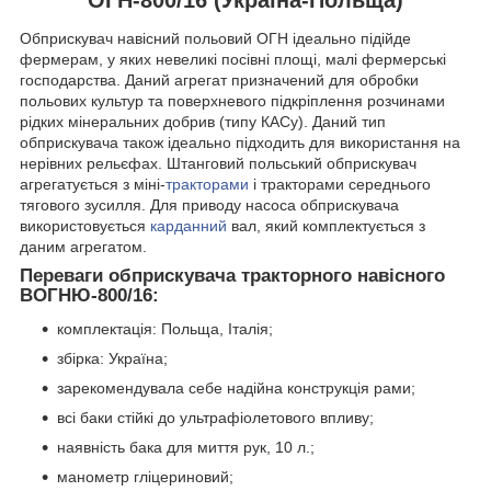
Обприскувач навісний польовий ОГН ідеально підійде
фермерам, у яких невеликі посівні площі, малі фермерські
господарства. Даний агрегат призначений для обробки
польових культур та поверхневого підкріплення розчинами
рідких мінеральних добрив (типу КАСу). Даний тип
обприскувача також ідеально підходить для використання на
нерівних рельєфах. Штанговий польський обприскувач
агрегатується з міні-
тракторами
і тракторами середнього
тягового зусилля. Для приводу насоса обприскувача
використовується
карданний
вал, який комплектується з
даним агрегатом.
Переваги обприскувача тракторного навісного
ВОГНЮ-800/16:
комплектація: Польща, Італія;
збірка: Україна;
зарекомендувала себе надійна конструкція рами;
всі баки стійкі до ультрафіолетового впливу;
наявність бака для миття рук, 10 л.;
манометр гліцериновий;