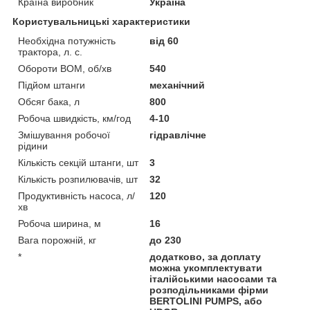
Країна виробник
Україна
Користувальницькі характеристики
Необхідна потужність
від 60
трактора, л. с.
Обороти ВОМ, об/хв
540
Підйом штанги
механічний
Обсяг бака, л
800
Робоча швидкість, км/год
4-10
Змішування робочої
гідравлічне
рідини
Кількість секцій штанги, шт
3
Кількість розпилювачів, шт
32
Продуктивність насоса, л/
120
хв
Робоча ширина, м
16
Вага порожній, кг
до 230
*
додатково, за доплату
можна укомплектувати
італійськими насосами та
розподільниками фірми
BERTOLINI PUMPS, або