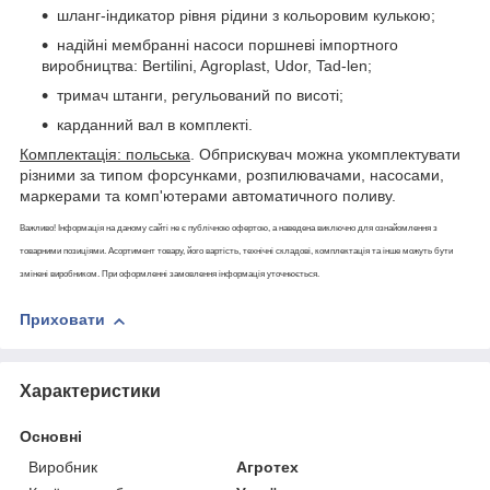
шланг-індикатор рівня рідини з кольоровим кулькою;
надійні мембранні насоси поршневі імпортного
виробництва: Bertilini, Agroplast, Udor, Tad-len;
тримач штанги, регульований по висоті;
карданний вал в комплекті.
Комплектація: польська
. Обприскувач можна укомплектувати
різними за типом форсунками, розпилювачами, насосами,
маркерами та комп'ютерами автоматичного поливу.
Важливо! Інформація на даному сайті не є публічною офертою, а наведена виключно для ознайомлення з
товарними позиціями. Асортимент товару, його вартість, технічні складові, комплектація та інше можуть бути
змінені виробником. При оформленні замовлення інформація уточнюється.
Приховати
Характеристики
Основні
Виробник
Агротех