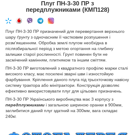
Плуг ПН-3-30 ПР з
передплужниками (КМП128)
Плуг ПН-3-30 ПР призначений для перевертання верхнього
шару ґрунту з одночасним її частковим розпушення і
розм'якшенням. Обробка землі плугом необхідна в
післязбиральної період з метою огортання на глибину
залишки старої рослинності. Грунт повинен бути не
засмічений камінням, плитняком та іншим сміттям.
ПН-3-30 ПР виготовлений з квадратного профілю марки сталі
високого класу, має посилені зварні шви і изностойкую
фарбування. Кріплення даного плуга під трьохточкову навісну
систему трактора або мінітрактори. Конструкція дозволяє
ефективно використовувати плуг для цільових призначень.
ПН-3-30 ПР Українського виробництва має 3
корпусу з
передплужниками
і загальною шириною оранки в 900мм,
заглибитися даний плуг здатний на 300мм, вага складає
240кг.