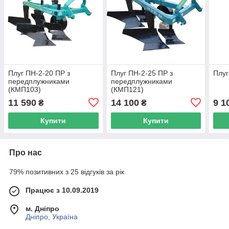
Плуг ПН-2-20 ПР з
Плуг ПН-2-25 ПР з
Плуг
передплужниками
передплужниками
(КМП103)
(КМП121)
11 590
14 100
9 1
₴
₴
Купити
Купити
Про нас
79% позитивних з 25 відгуків за рік
Працює з 10.09.2019
м. Дніпро
Дніпро, Україна