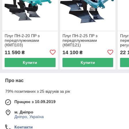
Плуг ПН-2-20 ПР з
Плуг ПН-2-25 ПР з
Плуг
передплужниками
передплужниками
пер
(КМП103)
(КМП121)
регу
11 590
14 100
22 
₴
₴
Купити
Купити
Про нас
79% позитивних з 25 відгуків за рік
Працює з 10.09.2019
м. Дніпро
Дніпро, Україна
Контакти