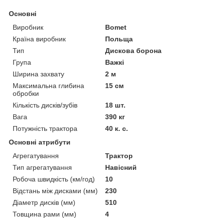
Основні
Виробник
Bomet
Країна виробник
Польща
Тип
Дискова борона
Група
Важкі
Ширина захвату
2 м
Максимальна глибина
15 см
обробки
Кількість дисків/зубів
18 шт.
Вага
390 кг
Потужність трактора
40 к. с.
Основні атрибути
Агрегатування
Трактор
Тип агрегатування
Навісний
Робоча швидкість (км/год)
10
Відстань між дисками (мм)
230
Діаметр дисків (мм)
510
Товщина рами (мм)
4