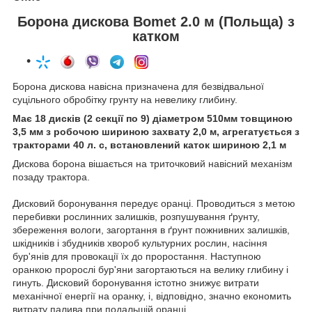
Борона дискова Bomet 2.0 м (Польща) з
катком
Борона дискова навісна призначена для безвідвальної
суцільного обробітку грунту на невелику глибину.
Має 18 дисків (2 секції по 9) діаметром 510мм товщиною
3,5 мм з робочою шириною захвату 2,0 м, агрегатується з
тракторами 40 л. с,
встановлений каток шириною 2,1 м
Дискова борона вішається на триточковий навісний механізм
позаду трактора.
Дисковий боронування передує оранці. Проводиться з метою
перебивки рослинних залишків, розпушування ґрунту,
збереження вологи, загортання в ґрунт пожнивних залишків,
шкідників і збудників хвороб культурних рослин, насіння
бур'янів для провокації їх до проростання. Наступною
оранкою пророслі бур'яни загортаються на велику глибину і
гинуть. Дисковий боронування істотно знижує витрати
механічної енергії на оранку, і, відповідно, значно економить
витрату палива при подальшій оранці.