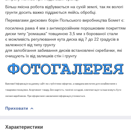
Більш якісна робота відбувається на сухій землі, так як вологі
грунти досить важко піддаються якійсь обробці.
Перевагами дискових борін Польського виробництва Бомет є:
посилена рама 4 мм з антикорозійним порошковим покриттям
диски типу "ромашка" товщиною 3,5 мм з борованої стали
є можливість регулювання кута диска від 7 до 22 градусів в
залежності від типу грунту
для запобігання забивання дисків встановлені скребачки, які
очищують їх від залишків стін і грунту
Важливо! Інформація на даному сайті не є публічною офертою, а наведена виключно для ознайомлення з
товарними позиціями. Асортимент товару, його вартість, технічні складові, комплектація та інше можуть бути
змінені виробником. При оформленні замовлення інформація уточнюється.
Приховати
Характеристики