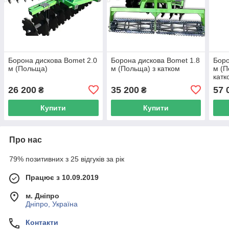
Борона дискова Bomet 2.0
Борона дискова Bomet 1.8
Боро
м (Польща)
м (Польща) з катком
м (П
катк
26 200
35 200
57 
₴
₴
Купити
Купити
Про нас
79% позитивних з 25 відгуків за рік
Працює з 10.09.2019
м. Дніпро
Дніпро, Україна
Контакти