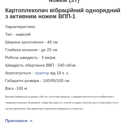
Картоплекопач вібраційний однорядний
з активним ножем ВПП-1
Характеристики:
Тип - навісній
Ширина захоплення - 48 см
Глибина копання - до 25 см
Робоча швидкість - 3 км/рік
Швидкість обертання ВВП - 540 об/хв
Агрегатується -
трактор
від 18 к. с.
Габаритні розміри - 140/90/100 см
Вага -100 кг
Важливо! Інформація на даному сайті не є публічною офертою, а наведена виключно для ознайомлення з
товарними позиціями. Асортимент товару, його вартість, технічні складові, комплектація та інше можуть бути
змінені виробником. При оформленні замовлення інформація уточнюється.
Приховати