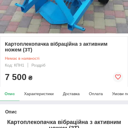
Картоплекопачка вібраційна з активним
ножем (3Т)
Немає в наявності
Код: КПН1
Роздріб
7 500
₴
Опис
Характеристики
Доставка
Оплата
Умови п
Опис
Картоплекопачка вібраційна з активним
ножем (3Т)