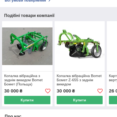
Всі умови повернення
Подібні товари компанії
Копалка вібраційна з
Копалка вібраційна Bomet
Карт
заднім викидом Bomet
Бомет Z-655 з заднім
верт
Бомет (Польща)
викидом
30 000
30 000
26 
₴
₴
Купити
Купити
Про нас