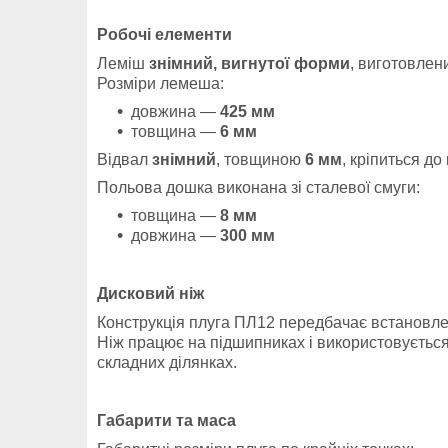
Робочі елементи
Леміш
знімний, вигнутої форми
, виготовлени
Розміри лемеша:
довжина —
425 мм
товщина —
6 мм
Відвал
знімний
, товщиною
6 мм
, кріпиться до
Польова дошка виконана зі сталевої смуги:
товщина —
8 мм
довжина —
300 мм
Дисковий ніж
Конструкція плуга ПЛ12 передбачає встановл
Ніж працює на підшипниках і використовується
складних ділянках.
Габарити та маса