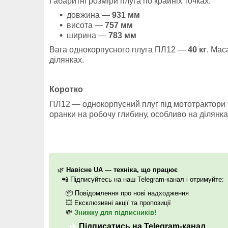
Габаритні розміри плуга по крайніх точках:
довжина —
931 мм
висота —
757 мм
ширина —
783 мм
Вага однокорпусного плуга ПЛ12 —
40 кг
. Мас
ділянках.
Коротко
ПЛ12 — однокорпусний плуг під мототрактори т
оранки на робочу глибину, особливо на ділянк
🌿
Навісне UA — техніка, що працює
📲
Підписуйтесь на наш Telegram-канал і отримуйте:
📦
Повідомлення про нові надходження
💥
Ексклюзивні акції та пропозиції
💸
Знижку для підписників!
✈️
Підписатись на Telegram-канал