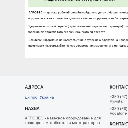
АГРОВЕС
— це наш робочий онлайн-майданчик, де ми зібрали техніку т
відправкою кожен агрегат ми дивимось власними руками, а не “по картин
Відправляємо по всій Україні (окрім тимчасово окупованих територій), 
залежно від тарифів того перевізника, якого ви оберете.
Важливо! Інформація на цьому сайті не є публічною офертою, а наведе
інформацію підтверджуйте під час оформлення замовлення з менедже
+380 (97)
Дніпро, Україна
Kyivstar
+380 (66)
Vodafone
АГРОВЕС - навесное оборудование для
тракторов, мотоблоков и мототракторов