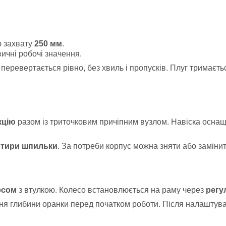
 захвату
250 мм
.
вичні робочі значення.
ревертається рівно, без хвиль і пропусків. Плуг тримається
кцію
разом із триточковим причіпним вузлом. Навіска осн
отири шпильки
. За потреби корпус можна зняти або заміни
есом
з втулкою. Колесо встановлюється на раму через
регу
 глибини оранки перед початком роботи. Після налаштуванн