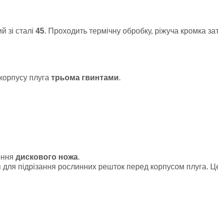
й зі сталі
45
. Проходить термічну обробку, ріжуча кромка за
 корпусу плуга
трьома гвинтами
.
ення
дискового ножа
.
 для підрізання рослинних решток перед корпусом плуга. Ц