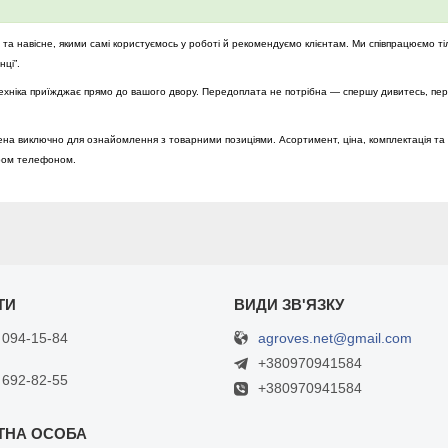
а навісне, якими самі користуємось у роботі й рекомендуємо клієнтам. Ми співпрацюємо ті
ці”.
і техніка приїжджає прямо до вашого двору. Передоплата не потрібна — спершу дивитесь, пе
на виключно для ознайомлення з товарними позиціями. Асортимент, ціна, комплектація та 
ром телефоном.
agroves.net@gmail.com
 094-15-84
+380970941584
 692-82-55
+380970941584