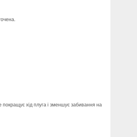
точена.
е покращує хід плуга і зменшує забивання на