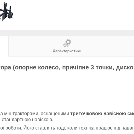
Характеристики
ра (опорне колесо, причіпне 3 точки, диско
та мінітракторами, оснащеними
триточковою навісною с
зі стандартною навіскою.
 роботи. Його ставлять тоді, коли техніка працює під нава