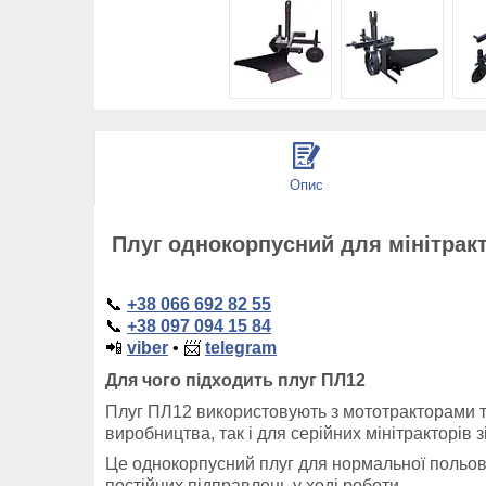
Опис
Плуг однокорпусний для мінітракто
📞
+38 066 692 82 55
📞
+38 097 094 15 84
📲
viber
•
📨
telegram
Для чого підходить плуг ПЛ12
Плуг ПЛ12 використовують з мототракторами 
виробництва, так і для серійних мінітракторів 
Це однокорпусний плуг для нормальної польової
постійних підправлень у ході роботи.