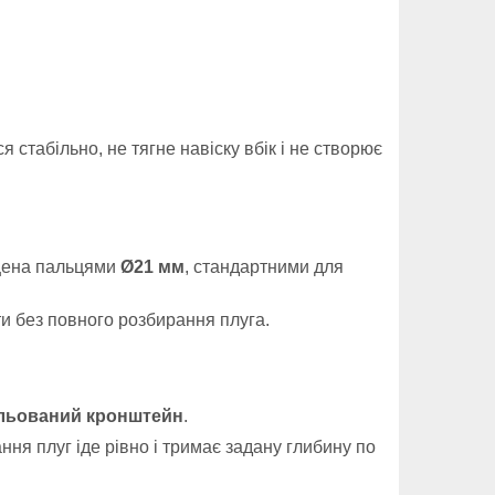
 стабільно, не тягне навіску вбік і не створює
ащена пальцями
Ø21 мм
, стандартними для
ти без повного розбирання плуга.
льований кронштейн
.
я плуг іде рівно і тримає задану глибину по