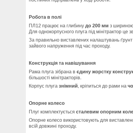
Робота в полі
ПЛ12 працює на глибину
до 200 мм
з шириною
Для однокорпусного плуга під мінітрактор це з
За правильно виставлених налаштувань ґрунт пе
зайвого напруження під час проходу.
Конструкція та навішування
Рама плуга зібрана в
єдину жорстку констру
більшості мінітракторів.
Корпус плуга
знімний
, кріпиться до рами на
ч
Опорне колесо
Плуг комплектується
сталевим опорним кол
Опорне колесо використовують для виставлення
всій довжині проходу.