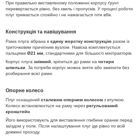
При правильно виставленому положенні корпусу ґрунт
перевертається рівно, без хвиль і пропусків. У процесі роботи
плуг тримається спокійно і не намагається піти вбік.
Конструкція та навішування
Рама плуга зібрана в
єдину жорстку конструкцію
разом із
триточковим причіпним вузлом. Навіска комплектується
пальцями
Ø21 мм
, стандартними для більшості мінітракторів.
Корпус плуга
знімний
, кріпиться до рами на
чотири
шпильки
. За потреби корпус можна зняти або замінити без
розбирання всієї рами.
Опорне колесо
Плуг оснащений
сталевим опорним колесом
з втулкою.
Колесо встановлюється на раму через
регульований
кронштейн
.
Його використовують для виставлення глибини оранки перед
заїздом у поле.
Після налаштування плуг іде рівно по всій
довжині проходу.