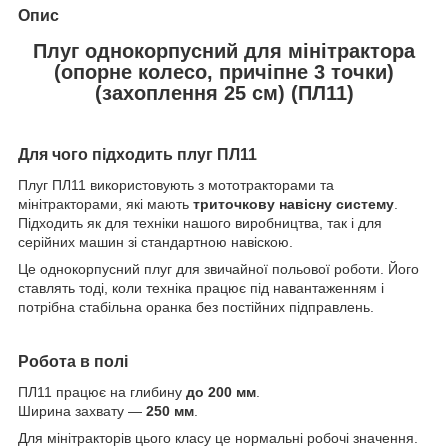
Опис
Плуг однокорпусний для мінітрактора
(опорне колесо, причіпне 3 точки)
(захоплення 25 см) (ПЛ11)
Для чого підходить плуг ПЛ11
Плуг ПЛ11 використовують з мототракторами та
мінітракторами, які мають
триточкову навісну систему
.
Підходить як для техніки нашого виробництва, так і для
серійних машин зі стандартною навіскою.
Це однокорпусний плуг для звичайної польової роботи. Його
ставлять тоді, коли техніка працює під навантаженням і
потрібна стабільна оранка без постійних підправлень.
Робота в полі
ПЛ11 працює на глибину
до 200 мм
.
Ширина захвату —
250 мм
.
Для мінітракторів цього класу це нормальні робочі значення.