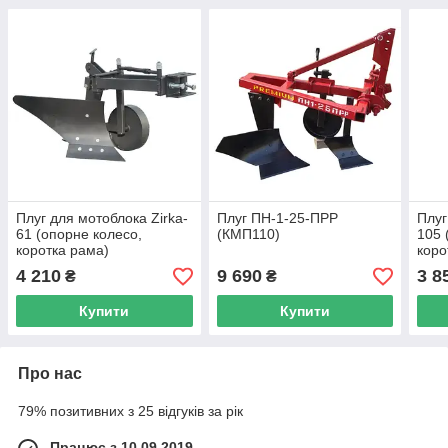
Плуг для мотоблока Zirka-
Плуг ПН-1-25-ПРР
Плуг
61 (опорне колесо,
(КМП110)
105 
коротка рама)
коро
(захоплення 20 см) (ПЛ9)
(зах
4 210
9 690
3 8
₴
₴
(ПЛ1
Купити
Купити
Про нас
79% позитивних з 25 відгуків за рік
Працює з 10.09.2019