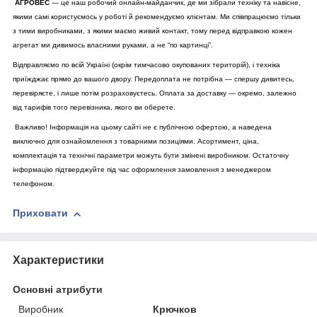
АГРОВЕС
— це наш робочий онлайн-майданчик, де ми зібрали техніку та навісне,
якими самі користуємось у роботі й рекомендуємо клієнтам. Ми співпрацюємо тільки
з тими виробниками, з якими маємо живий контакт, тому перед відправкою кожен
агрегат ми дивимось власними руками, а не “по картинці”.
Відправляємо по всій Україні (окрім тимчасово окупованих територій), і техніка
приїжджає прямо до вашого двору. Передоплата не потрібна — спершу дивитесь,
перевіряєте, і лише потім розраховуєтесь. Оплата за доставку — окремо, залежно
від тарифів того перевізника, якого ви оберете.
Важливо! Інформація на цьому сайті не є публічною офертою, а наведена
виключно для ознайомлення з товарними позиціями. Асортимент, ціна,
комплектація та технічні параметри можуть бути змінені виробником. Остаточну
інформацію підтверджуйте під час оформлення замовлення з менеджером
телефоном.
Приховати
Характеристики
Основні атрибути
Виробник
Крючков