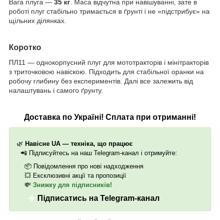
Вага плуга —
35 кг
. Маса відчутна при навішуванні, зате в
роботі плуг стабільно тримається в ґрунті і не «підстрибує» на
щільних ділянках.
Коротко
ПЛ11 — однокорпусний плуг для мототракторів і мінітракторів
з триточковою навіскою. Підходить для стабільної оранки на
робочу глибину без експериментів. Далі все залежить від
налаштувань і самого ґрунту.
Доставка по Україні! Сплата при отриманні!
🌿
Навісне UA — техніка, що працює
📲
Підписуйтесь на наш Telegram-канал і отримуйте:
📦
Повідомлення про нові надходження
💥
Ексклюзивні акції та пропозиції
💸
Знижку для підписників!
✈️
Підписатись на Telegram-канал