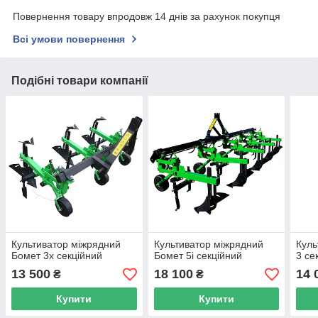
Повернення товару впродовж 14 днів за рахунок покупця
Всі умови повернення
Подібні товари компанії
Культиватор міжрядний
Культиватор міжрядний
Куль
Бомет 3х секційний
Бомет 5і секційний
3 се
13 500
18 100
14 
₴
₴
Купити
Купити