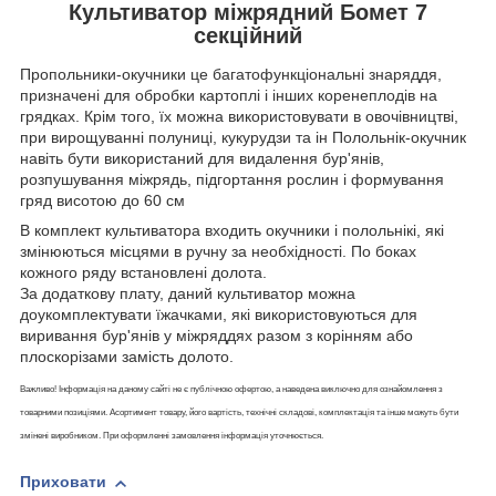
Культиватор міжрядний Бомет 7
секційний
Пропольники-окучники це багатофункціональні знаряддя,
призначені для обробки картоплі і інших коренеплодів на
грядках. Крім того, їх можна використовувати в овочівництві,
при вирощуванні полуниці, кукурудзи та ін Полольнік-окучник
навіть бути використаний для видалення бур'янів,
розпушування міжрядь, підгортання рослин і формування
гряд висотою до 60 см
В комплект культиватора входить окучники і полольнікі, які
змінюються місцями в ручну за необхідності. По боках
кожного ряду встановлені долота.
За додаткову плату, даний культиватор можна
доукомплектувати їжачками, які використовуються для
виривання бур'янів у міжряддях разом з корінням або
плоскорізами замість долото.
Важливо! Інформація на даному сайті не є публічною офертою, а наведена виключно для ознайомлення з
товарними позиціями. Асортимент товару, його вартість, технічні складові, комплектація та інше можуть бути
змінені виробником. При оформленні замовлення інформація уточнюється.
Приховати