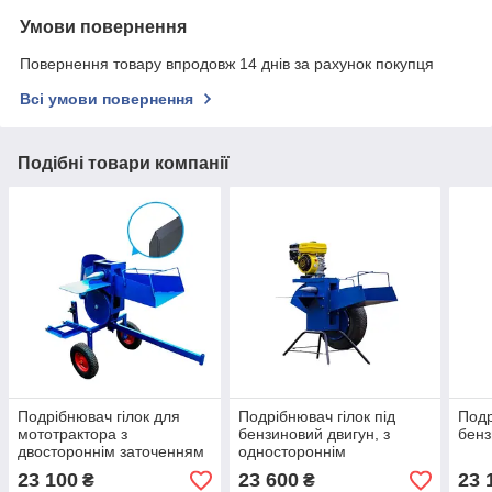
Умови повернення
Повернення товару впродовж 14 днів за рахунок покупця
Всі умови повернення
Подібні товари компанії
Подрібнювач гілок для
Подрібнювач гілок під
Подр
мототрактора з
бензиновий двигун, з
бенз
двостороннім заточенням
одностороннім
(ДР8)
заточенням (ДР16)
23 100
23 600
23 
₴
₴