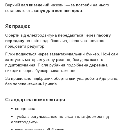
Верхній вал виведений назовні — за потреби на нього
встановлюють
конус для коління дров
.
Як працює
Оберти від електродвигуна передаються через
пасову
передачу
на шків подрібнювача, після чого починає
працювати редуктор.
Гілки подаються через завантажувальний бункер. Ножі самі
затягують матеріал у зону різання, без додаткового
підштовхування. Після рубання подрібнена деревина
виходить через бункер вивантаження.
За правильно підібраних обертів двигуна робота йде рівно,
без перевантажень і ривків.
Стандартна комплектація
серцевина
тумба з регульованою по висоті платформою під
електродвигун
завантажувальний бункер