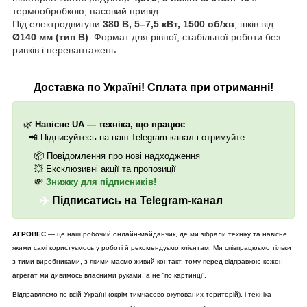
термообробкою, пасовий привід.
Під електродвигуни
380 В, 5–7,5 кВт, 1500 об/хв
, шків від
Ø140 мм (тип
B
)
.
Формат для рівної, стабільної роботи без
ривків і перевантажень.
Доставка по Україні! Сплата при отриманні!
🌿
Навісне UA — техніка, що працює
📲
Підписуйтесь на наш Telegram-канал і отримуйте:
📦
Повідомлення про нові надходження
💥
Ексклюзивні акції та пропозиції
💸
Знижку для підписників!
✈️
Підписатись на Telegram-канал
АГРОВЕС
— це наш робочий онлайн-майданчик, де ми зібрали техніку та навісне,
якими самі користуємось у роботі й рекомендуємо клієнтам. Ми співпрацюємо тільки
з тими виробниками, з якими маємо живий контакт, тому перед відправкою кожен
агрегат ми дивимось власними руками, а не “по картинці”.
Відправляємо по всій Україні (окрім тимчасово окупованих територій), і техніка