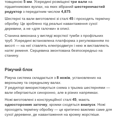
товщиною
5 мм
. Усередині розміщені
три вали
на
підшипникових вузлах, на яких зібраний
шестеренчастий
редуктор
з передатним числом
4,875
.
Шестерні та вали виготовлені зі сталі
45
і проходять термічну
обробку. Це зроблено під реальні навантаження сухої
деревини, а не «для галочки» в описі.
Станина виконана у вигляді жорсткої тумби з профільних
труб. Усередині встановлена платформа з регулюванням по
висоті — на неї ставлять електродвигун і нею ж виставляють
натяг ременя.
Серцевина змонтована безпосередньо на
станину.
Ріжучий блок
Ріжуча система складається з
8 ножів
, установлених на
верхньому та середньому валах.
У редукторі використовується схема з трьома шестернями —
вали обертаються синхронно, але в різних напрямках.
Ножі виготовлені з конструкційної сталі
45
, мають
односторонню заточку
, кромки сходяться
внапуск
. Ножі
проходять термічну обробку — це критично важливо саме для
сухої деревини, де навантаження на кромку жорсткіше.