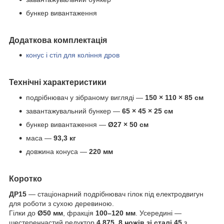
бункер вивантаження
Додаткова комплектація
конус і стіл для коління дров
Технічні характеристики
подрібнювач у зібраному вигляді —
150 × 110 × 85 см
завантажувальний бункер —
65 × 45 × 25 см
бункер вивантаження —
Ø27 × 50 см
маса —
93,3 кг
довжина конуса —
220 мм
Коротко
ДР15
— стаціонарний подрібнювач гілок під електродвигун
для роботи з сухою деревиною.
Гілки до
Ø50 мм
, фракція
100–120 мм
. Усередині —
шестеренчастий редуктор
4,875
,
8 ножів зі сталі 45
з