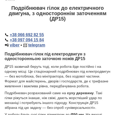
Подрібнювач гілок до електричного
двигуна, з одностороннім заточенням
(ДР15)
📞
+38 066 692 82 55
📞
+38 097 094 15 84
📲
viber
•
📨
telegram
Подрібнювач гілок під електродвигун з
односторонньою заточкою ножів ДР15
ДР15 зазвичай беруть тоді, коли робота йде постійно і на
одному місці. Це стаціонарний подрібнювач під електродвигун
— без мотоблока, без мінітрактора, без ходової частини.
Формат для майстерень, дворів і господарств, де є трифазне
живлення і важлива рівна, передбачувана робота.
Подрібнювач розрахований саме на
суху деревину
. Такі
гілки ріжуться інакше, ніж свіжі, дають жорсткіший удар по
механіці і потребують іншого підходу. Конструкція ДР15
зібрана під цю задачу — без спроб «універсальності».
У роботу йдуть сухі гілки діаметром до
Ø50 мм
. На виході