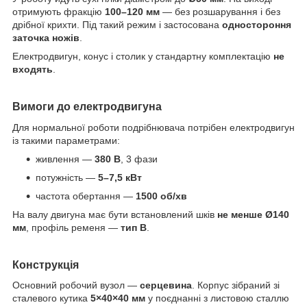
отримують фракцію
100–120 мм
— без розшарування і без
дрібної крихти. Під такий режим і застосована
одностороння
заточка ножів
.
Електродвигун, конус і столик у стандартну комплектацію
не
входять
.
Вимоги до електродвигуна
Для нормальної роботи подрібнювача потрібен електродвигун
із такими параметрами:
живлення —
380 В
, 3 фази
потужність —
5–7,5 кВт
частота обертання —
1500 об/хв
На валу двигуна має бути встановлений шків
не менше Ø140
мм
, профіль ременя —
тип
B
.
Конструкція
Основний робочий вузол —
серцевина
. Корпус зібраний зі
сталевого кутика
5×40×40 мм
у поєднанні з листовою сталлю