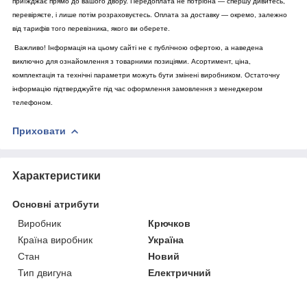
приїжджає прямо до вашого двору. Передоплата не потрібна — спершу дивитесь,
перевіряєте, і лише потім розраховуєтесь. Оплата за доставку — окремо, залежно
від тарифів того перевізника, якого ви оберете.
Важливо! Інформація на цьому сайті не є публічною офертою, а наведена
виключно для ознайомлення з товарними позиціями. Асортимент, ціна,
комплектація та технічні параметри можуть бути змінені виробником. Остаточну
інформацію підтверджуйте під час оформлення замовлення з менеджером
телефоном.
Приховати
Характеристики
Основні атрибути
Виробник
Крючков
Країна виробник
Україна
Стан
Новий
Тип двигуна
Електричний