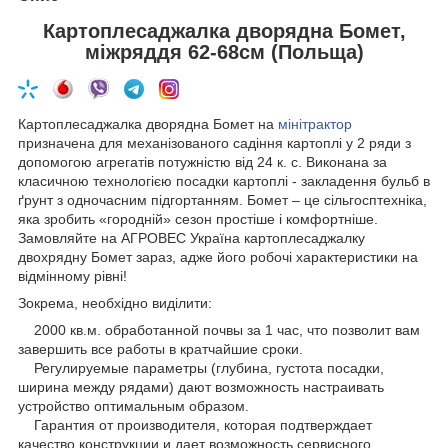
Картоплесаджалка дворядна Бомет,
міжряддя 62-68см (Польща)
Картоплесаджалка дворядна Бомет на
мінітрактор
призначена для механізованого садіння картоплі у 2 ряди з
допомогою агрегатів потужністю від 24 к. с. Виконана за
класичною технологією посадки картоплі - закладення бульб в
ґрунт з одночасним підгортанням. Бомет – це сільгосптехніка,
яка зробить «городній» сезон простіше і комфортніше.
Замовляйте на АГРОВЕС Україна картоплесаджалку
двохрядну Бомет зараз, адже його робочі характеристики на
відмінному рівні!
Зокрема, необхідно виділити:
2000 кв.м. обработанной почвы за 1 час, что позволит вам
завершить все работы в кратчайшие сроки.
Регулируемые параметры (глубина, густота посадки,
ширина между рядами) дают возможность настраивать
устройство оптимальным образом.
Гарантия от производителя, которая подтверждает
качество конструкции и дает возможность сервисного