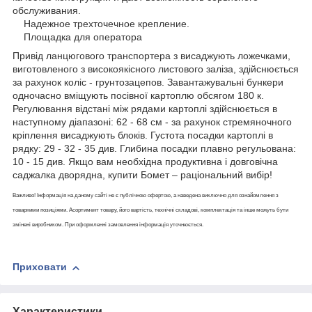
обслуживания.
Надежное трехточечное крепление.
Площадка для оператора
Привід ланцюгового транспортера з висаджують ложечками,
виготовленого з високоякісного листового заліза, здійснюється
за рахунок коліс - грунтозацепов. Завантажувальні бункери
одночасно вміщують посівної картоплю обсягом 180 к.
Регулювання відстані між рядами картоплі здійснюється в
наступному діапазоні: 62 - 68 см - за рахунок стремяночного
кріплення висаджують блоків. Густота посадки картоплі в
рядку: 29 - 32 - 35 див. Глибина посадки плавно регульована:
10 - 15 див. Якщо вам необхідна продуктивна і довговічна
саджалка дворядна, купити Бомет – раціональний вибір!
Важливо! Інформація на даному сайті не є публічною офертою, а наведена виключно для ознайомлення з
товарними позиціями. Асортимент товару, його вартість, технічні складові, комплектація та інше можуть бути
змінені виробником. При оформленні замовлення інформація уточнюється.
Приховати
Характеристики