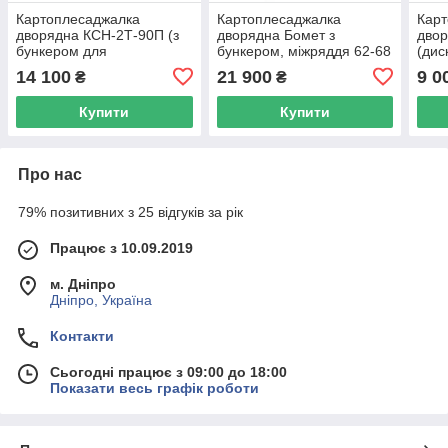
Картоплесаджалка
Картоплесаджалка
Кар
дворядна КСН-2Т-90П (з
дворядна Бомет з
дво
бункером для
бункером, міжряддя 62-68
(дис
мінеральних добрив)
см (Польща)
14 100
21 900
9 0
₴
₴
Купити
Купити
Про нас
79% позитивних з 25 відгуків за рік
Працює з 10.09.2019
м. Дніпро
Дніпро, Україна
Контакти
Сьогодні працює з 09:00 до 18:00
Показати весь графік роботи