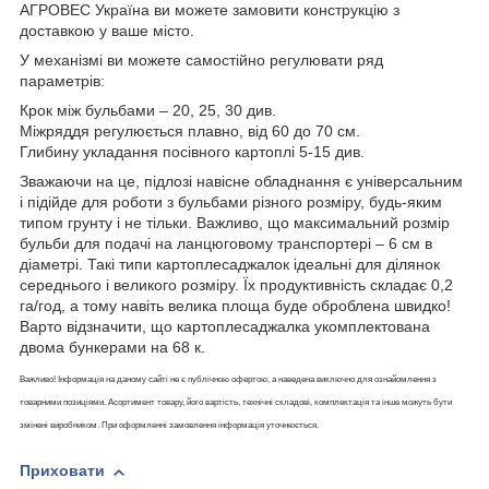
АГРОВЕС Україна ви можете замовити конструкцію з
доставкою у ваше місто.
У механізмі ви можете самостійно регулювати ряд
параметрів:
Крок між бульбами – 20, 25, 30 див.
Міжряддя регулюється плавно, від 60 до 70 см.
Глибину укладання посівного картоплі 5-15 див.
Зважаючи на це, підлозі навісне обладнання є універсальним
і підійде для роботи з бульбами різного розміру, будь-яким
типом грунту і не тільки. Важливо, що максимальний розмір
бульби для подачі на ланцюговому транспортері – 6 см в
діаметрі. Такі типи картоплесаджалок ідеальні для ділянок
середнього і великого розміру. Їх продуктивність складає 0,2
га/год, а тому навіть велика площа буде оброблена швидко!
Варто відзначити, що картоплесаджалка укомплектована
двома бункерами на 68 к.
Важливо! Інформація на даному сайті не є публічною офертою, а наведена виключно для ознайомлення з
товарними позиціями. Асортимент товару, його вартість, технічні складові, комплектація та інше можуть бути
змінені виробником. При оформленні замовлення інформація уточнюється.
Приховати