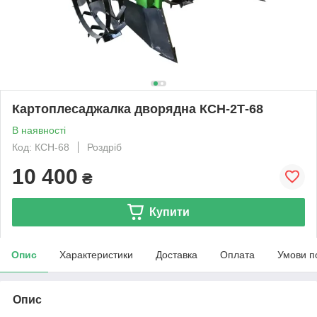
Картоплесаджалка дворядна КСН-2Т-68
В наявності
Код: КСН-68
Роздріб
10 400
₴
Купити
Опис
Характеристики
Доставка
Оплата
Умови п
Опис