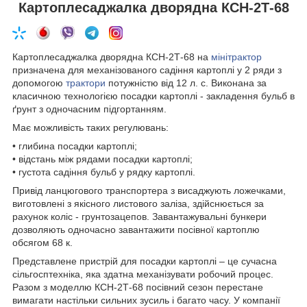
Картоплесаджалка дворядна КСН-2Т-68
Картоплесаджалка дворядна КСН-2Т-68 на
мінітрактор
призначена для механізованого садіння картоплі у 2 ряди з
допомогою
трактори
потужністю від 12 л. с. Виконана за
класичною технологією посадки картоплі - закладення бульб в
ґрунт з одночасним підгортанням.
Має можливість таких регулювань:
• глибина посадки картоплі;
• відстань між рядами посадки картоплі;
• густота садіння бульб у рядку картоплі.
Привід ланцюгового транспортера з висаджують ложечками,
виготовлені з якісного листового заліза, здійснюється за
рахунок коліс - грунтозацепов. Завантажувальні бункери
дозволяють одночасно завантажити посівної картоплю
обсягом 68 к.
Представлене пристрій для посадки картоплі – це сучасна
сільгосптехніка, яка здатна механізувати робочий процес.
Разом з моделлю КСН-2Т-68 посівний сезон перестане
вимагати настільки сильних зусиль і багато часу. У компанії