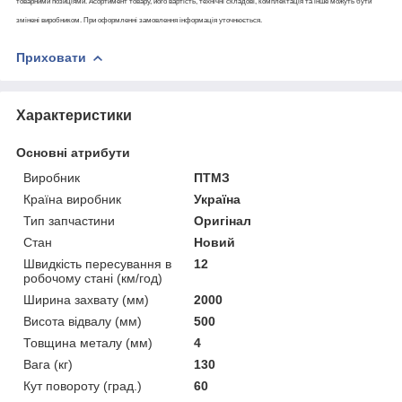
товарними позиціями. Асортимент товару, його вартість, технічні складові, комплектація та інше можуть бути
змінені виробником. При оформленні замовлення інформація уточнюється.
Приховати
Характеристики
Основні атрибути
Виробник
ПТМЗ
Країна виробник
Україна
Тип запчастини
Оригінал
Стан
Новий
Швидкість пересування в
12
робочому стані (км/год)
Ширина захвату (мм)
2000
Висота відвалу (мм)
500
Товщина металу (мм)
4
Вага (кг)
130
Кут повороту (град.)
60