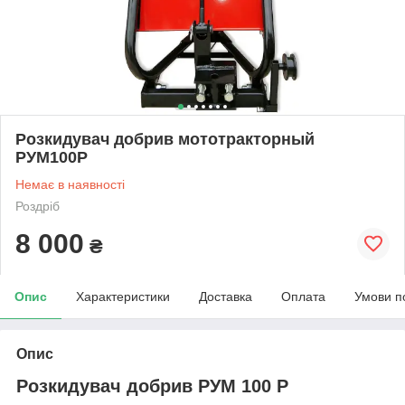
Розкидувач добрив мототракторный
РУМ100Р
Немає в наявності
Роздріб
8 000
₴
Опис
Характеристики
Доставка
Оплата
Умови п
Опис
Розкидувач добрив РУМ 100 Р