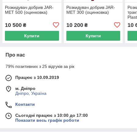
Розкидувач добрив JAR-
Розкидувач добрив JAR-
Розк
MET 500 (оцинковка)
MET 300 (оцинковка)
трак
Plas
з ка
10 500
10 200
10 
₴
₴
Купити
Купити
Про нас
79% позитивних з 25 відгуків за рік
Працює з 10.09.2019
м. Дніпро
Дніпро, Україна
Контакти
Сьогодні працює з 10:00 до 17:00
Показати весь графік роботи