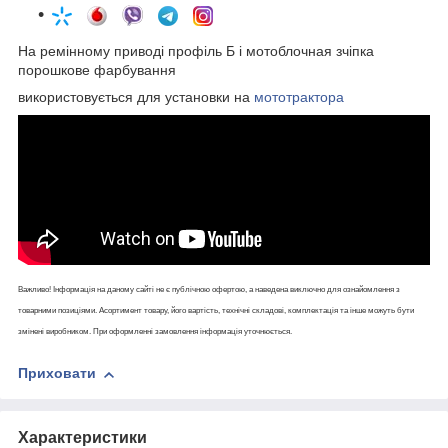
На ремінному приводі профіль Б і мотоблочная зчіпка
порошкове фарбування
використовується для установки на
мототрактора
Важливо! Інформація на даному сайті не є публічною офертою, а наведена виключно для ознайомлення з
товарними позиціями. Асортимент товару, його вартість, технічні складові, комплектація та інше можуть бути
змінені виробником. При оформленні замовлення інформація уточнюється.
Приховати
Характеристики