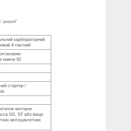
о "дверей"
альний карбюраторний
ровий 4-тактний
 октановим
е нижче 92
а
ний стартер /
ра
тетичне моторне
сса SG, SF або вище
ктних мотоциклетних