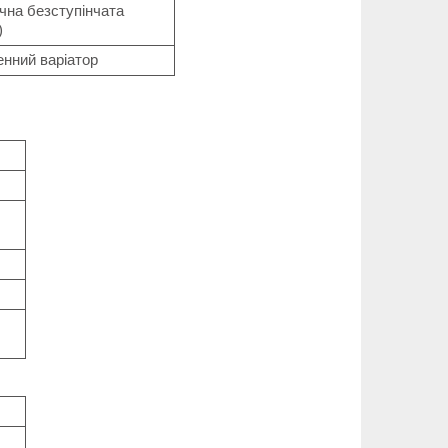
чна безступінчата
)
енний варіатор