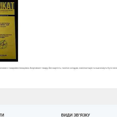
лення з товарними позиціями. Асортимент товару, його вартість, технічні складові, комплектація та інше можуть бути зм