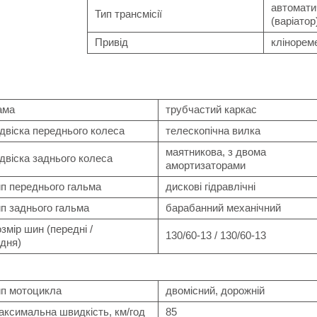
автомати
Тип трансмісії
(варіатор
Привід
клінорем
ама
трубчастий каркас
двіска переднього колеса
телескопічна вилка
маятникова, з двома
двіска заднього колеса
амортизаторами
ип переднього гальма
дискові гідравлічні
п заднього гальма
барабанний механічний
змір шин (передні /
130/60-13 / 130/60-13
дня)
ип мотоцикла
двомісний, дорожній
аксимальна швидкість, км/год
85