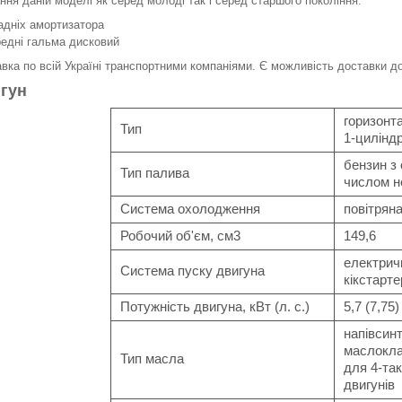
ння даній моделі як серед молоді так і серед старшого покоління.
адніх амортизатора
едні гальма дисковий
вка по всій Україні транспортними компаніями. Є можливість доставки д
гун
горизонт
Тип
1-цилінд
бензин з
Тип палива
числом н
Система охолодження
повітрян
Робочий об'єм, см3
149,6
електрич
Система пуску двигуна
кікстарте
Потужність двигуна, кВт (л. с.)
5,7 (7,75)
напівсин
маслокла
Тип масла
для 4-та
двигунів