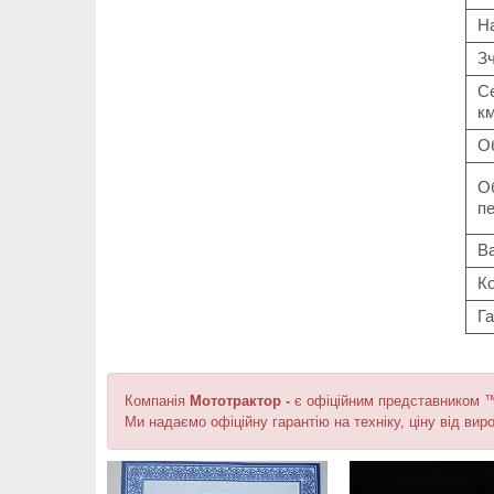
На
З
Се
к
Об
О
пе
Ва
Ко
Га
Компанія
Мототрактор -
є офіційним представником
Ми надаємо офіційну гарантію на техніку, ціну від виро