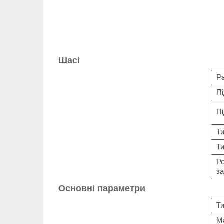
Шасі
Р
Пі
Пі
Т
Ти
Ро
за
Основні параметри
Т
М