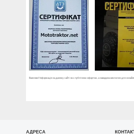
Важливо! Інформація на даному сайті не є публічною офертою, а наведена виключно для ознайом