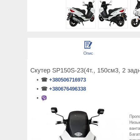
Опис
Скутер SP150S-23(4т., 150см3, 2 зад
☎
+380506716973
☎
+380676496338
Проп
Низьк
ванта
Багат