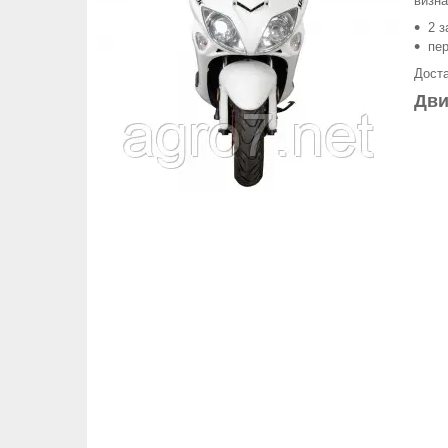
визна
2 з
пер
Доста
Дви