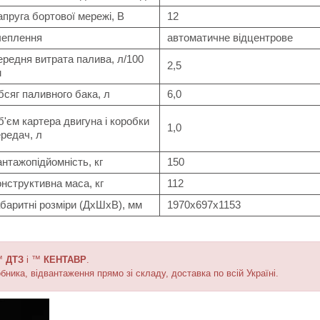
пруга бортової мережі, В
12
чеплення
автоматичне відцентрове
редня витрата палива, л/100
2,5
м
сяг паливного бака, л
6,0
б'єм картера двигуна
і коробки
1,0
редач, л
нтажопідйомність, кг
150
нструктивна маса, кг
112
баритні розміри (ДхШхВ), мм
1970x697x1153
 ™
ДТЗ
і ™
КЕНТАВР
.
бника, відвантаження прямо зі складу, доставка по всій Україні.