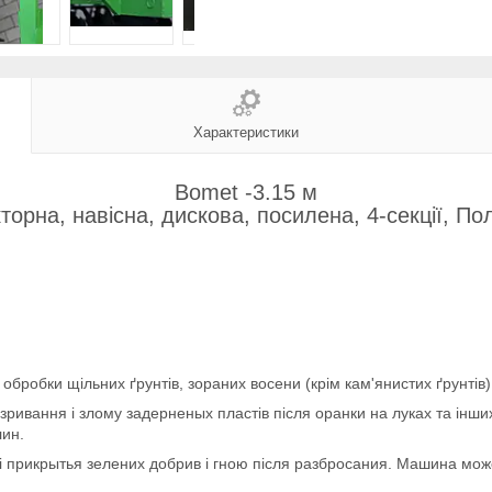
Характеристики
Bomet -3.15 м
торна, навісна, дискова, посилена, 4-секції, П
 обробки щільних ґрунтів, зораних восени (крім кам'янистих ґрунтів)
ривання і злому задерненых пластів після оранки на луках та інши
лин.
я і прикрытья зелених добрив і гною після разбросания. Машина м