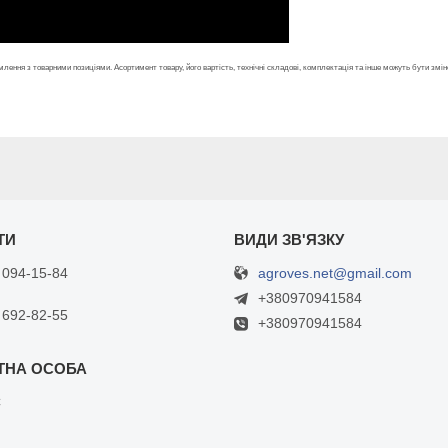
лення з товарними позиціями. Асортимент товару, його вартість, технічні складові, комплектація та інше можуть бути зм
agroves.net@gmail.com
 094-15-84
+380970941584
 692-82-55
+380970941584
С