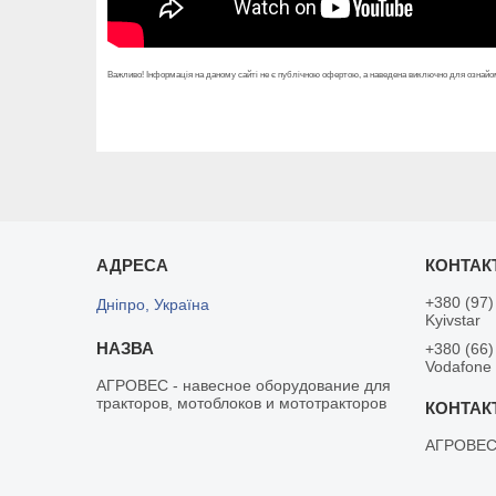
Важливо! Інформація на даному сайті не є публічною офертою, а наведена виключно для ознайом
+380 (97)
Дніпро, Україна
Kyivstar
+380 (66)
Vodafone
АГРОВЕС - навесное оборудование для
тракторов, мотоблоков и мототракторов
АГРОВЕ