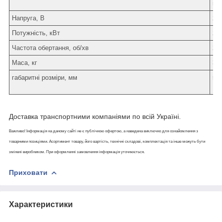
пу
Напруга, В
22
Потужність, кВт
2,8
Частота обертання, об/хв
28
Маса, кг
34
габаритні розміри, мм
57
Доставка транспортними компаніями по всій Україні.
Важливо! Інформація на даному сайті не є публічною офертою, а наведена виключно для ознайомлення з
товарними позиціями. Асортимент товару, його вартість, технічні складові, комплектація та інше можуть бути
змінені виробником. При оформленні замовлення інформація уточнюється.
Приховати
Характеристики