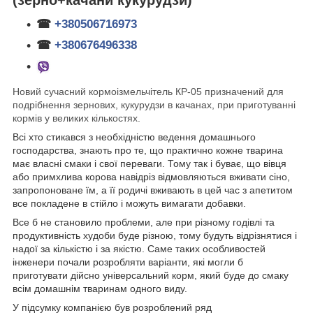
☎
+380506716973
☎
+380676496338
Новий сучасний кормоізмельчітель КР-05 призначений для
подрібнення зернових, кукурудзи в качанах, при приготуванні
кормів у великих кількостях.
Всі хто стикався з необхідністю ведення домашнього
господарства, знають про те, що практично кожне тварина
має власні смаки і свої переваги. Тому так і буває, що вівця
або примхлива корова навідріз відмовляються вживати сіно,
запропоноване їм, а її родичі вживають в цей час з апетитом
все покладене в стійло і можуть вимагати добавки.
Все б не становило проблеми, але при різному годівлі та
продуктивність худоби буде різною, тому будуть відрізнятися і
надої за кількістю і за якістю. Саме таких особливостей
інженери почали розробляти варіанти, які могли б
приготувати дійсно універсальний корм, який буде до смаку
всім домашнім тваринам одного виду.
У підсумку компанією був розроблений ряд