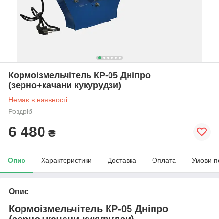
Кормоізмельчітель КР-05 Дніпро
(зерно+качани кукурудзи)
Немає в наявності
Роздріб
6 480
₴
Опис
Характеристики
Доставка
Оплата
Умови п
Опис
Кормоізмельчітель КР-05 Дніпро
(зерно+качани кукурудзи)