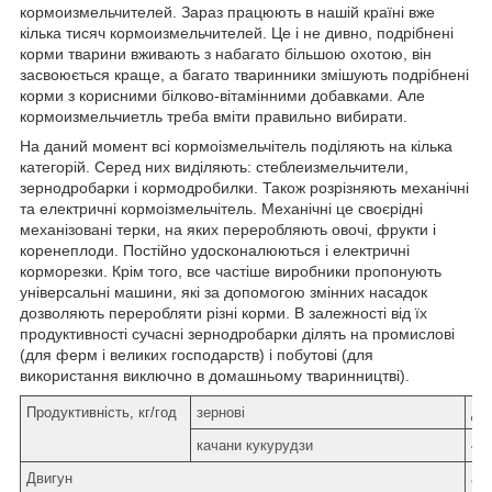
кормоизмельчителей. Зараз працюють в нашій країні вже
кілька тисяч кормоизмельчителей. Це і не дивно, подрібнені
корми тварини вживають з набагато більшою охотою, він
засвоюється краще, а багато тваринники змішують подрібнені
корми з корисними білково-вітамінними добавками. Але
кормоизмельчиетль треба вміти правильно вибирати.
На даний момент всі кормоізмельчітель поділяють на кілька
категорій. Серед них виділяють: стеблеизмельчители,
зернодробарки і кормодробилки. Також розрізняють механічні
та електричні кормоізмельчітель. Механічні це своєрідні
механізовані терки, на яких переробляють овочі, фрукти і
коренеплоди. Постійно удосконалюються і електричні
корморезки. Крім того, все частіше виробники пропонують
універсальні машини, які за допомогою змінних насадок
дозволяють переробляти різні корми. В залежності від їх
продуктивності сучасні зернодробарки ділять на промислові
(для ферм і великих господарств) і побутові (для
використання виключно в домашньому тваринництві).
Продуктивність, кг/год
зернові
до
качани кукурудзи
40
Двигун
ас