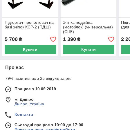
Підгортач-прополювач на
Зчіпка подвійна
Підг
базі зчіпок КСР-2 (ПД11)
(мотоблок) (універсальна)
(для
(СЦ5)
5 700
1 390
2 2
₴
₴
Купити
Купити
Про нас
79% позитивних з 25 відгуків за рік
Працює з 10.09.2019
м. Дніпро
Дніпро, Україна
Контакти
Сьогодні працює з 10:00 до 17:00
Показати весь графік роботи