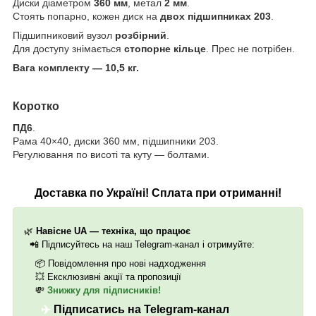
Диски діаметром
360 мм
, метал
2 мм
.
Стоять попарно, кожен диск на
двох підшипниках 203
.
Підшипниковий вузол
розбірний
.
Для доступу знімається
стопорне кільце
.
Прес не потрібен.
Вага комплекту — 10,5 кг.
Коротко
ПД6
.
Рама 40×40, диски 360 мм, підшипники 203.
Регулювання по висоті та куту — болтами.
Доставка по Україні! Сплата при отриманні!
🌿
Навісне UA — техніка, що працює
📲
Підписуйтесь на наш Telegram-канал і отримуйте:
📦
Повідомлення про нові надходження
💥
Ексклюзивні акції та пропозиції
💸
Знижку для підписників!
✈️
Підписатись на Telegram-канал