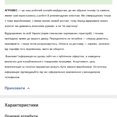
АГРОВЕС
— це наш робочий онлайн-майданчик, де ми зібрали техніку та навісне,
якими самі користуємось у роботі й рекомендуємо клієнтам. Ми співпрацюємо тільки
з тими виробниками, з якими маємо живий контакт, тому перед відправкою кожен
агрегат ми дивимось власними руками, а не “по картинці”.
Відправляємо по всій Україні (окрім тимчасово окупованих територій), і техніка
приїжджає прямо до вашого двору. Передоплата не потрібна — спершу дивитесь,
перевіряєте, і лише потім розраховуєтесь. Оплата за доставку — окремо, залежно
від тарифів того перевізника, якого ви оберете.
Важливо! Інформація на цьому сайті не є публічною офертою, а наведена
виключно для ознайомлення з товарними позиціями. Асортимент, ціна,
комплектація та технічні параметри можуть бути змінені виробником. Остаточну
інформацію підтверджуйте під час оформлення замовлення з менеджером
телефоном.
Приховати
Характеристики
Основні атрибути