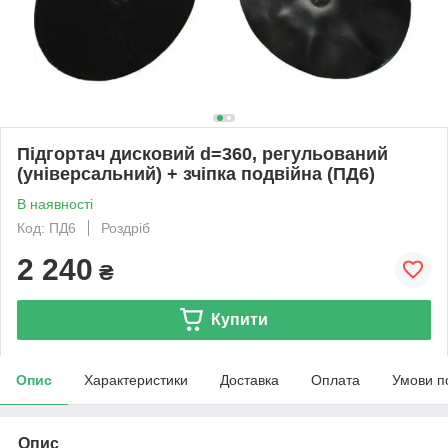
Підгортач дисковий d=360, регульований
(універсальний) + зчіпка подвійна (ПД6)
В наявності
Код: ПД6
Роздріб
2 240
₴
Купити
Опис
Характеристики
Доставка
Оплата
Умови п
Опис