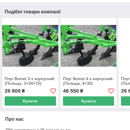
Подібні товари компанії
Плуг Bomet 3-х корпусний
Плуг Bomet 4-х корпусний
Плуг
(Польща, 3×30×70)
(Польща, 4×30)
(Пол
26 600
46 550
26 
₴
₴
Купити
Купити
Про нас