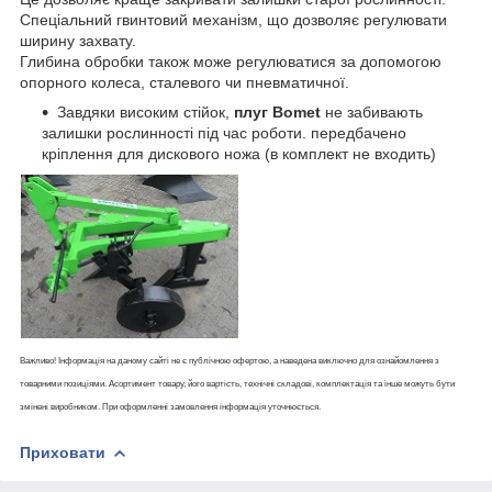
Спеціальний гвинтовий механізм, що дозволяє регулювати
ширину захвату.
Глибина обробки також може регулюватися за допомогою
опорного колеса, сталевого чи пневматичної.
Завдяки високим стійок,
плуг Bomet
не забивають
залишки рослинності під час роботи. передбачено
кріплення для дискового ножа (в комплект не входить)
Важливо! Інформація на даному сайті не є публічною офертою, а наведена виключно для ознайомлення з
товарними позиціями. Асортимент товару, його вартість, технічні складові, комплектація та інше можуть бути
змінені виробником. При оформленні замовлення інформація уточнюється.
Приховати