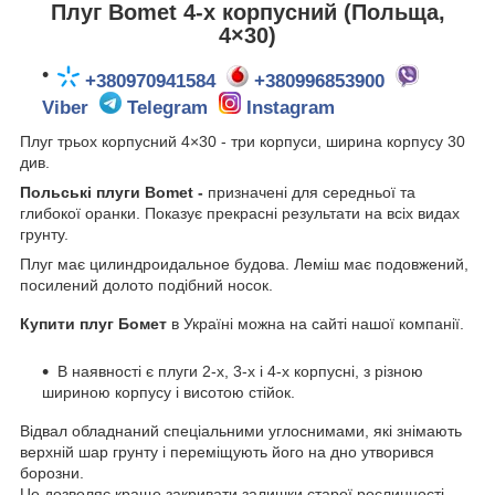
Плуг Bomet 4-х корпусний (Польща,
4×30)
+380970941584
+380996853900
Viber
Telegram
Instagram
Плуг трьох корпусний 4×30 - три корпуси, ширина корпусу 30
див.
Польські плуги Bomet -
призначені для середньої та
глибокої оранки. Показує прекрасні результати на всіх видах
грунту.
Плуг має цилиндроидальное будова
Леміш має подовжений,
.
посилений долото подібний носок.
Купити плуг Бомет
в Україні можна на сайті нашої компанії.
В наявності є плуги 2-х, 3-х і 4-х корпусні, з різною
шириною корпусу і висотою стійок.
Відвал обладнаний спеціальними углоснимами, які знімають
верхній шар грунту і переміщують його на дно утворився
борозни.
Це дозволяє краще закривати залишки старої рослинності.