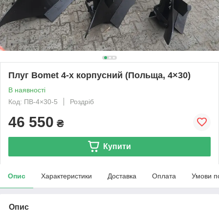
Плуг Bomet 4-х корпусний (Польща, 4×30)
В наявності
Код: ПB-4×30-5
Роздріб
46 550
₴
Купити
Опис
Характеристики
Доставка
Оплата
Умови п
Опис