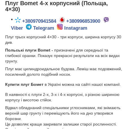
Плуг Bomet 4-х корпусний (Польща,
4×30)
+380970941584
+380996853900
Viber
Telegram
Instagram
Плуг трьох корпусний 4×30 - три корпуси, ширина корпусу 30
див.
Польські плуги Bomet -
призначені для середньої та
глибокої оранки. Показує прекрасні результати на всіх видах
грунту.
Плуг має цилиндроидальное будова
Леміш має подовжений,
.
посилений долото подібний носок.
Купити плуг Бомет
в Україні можна на сайті нашої компанії.
В наявності є плуги 2-х, 3-х і 4-х корпусні, з різною шириною
корпусу і висотою стійок.
Відвал обладнаний спеціальними углоснимами, які знімають
верхній шар грунту і переміщують його на дно утворився
борозни.
Це дозволяє краще закривати залишки старої рослинності.