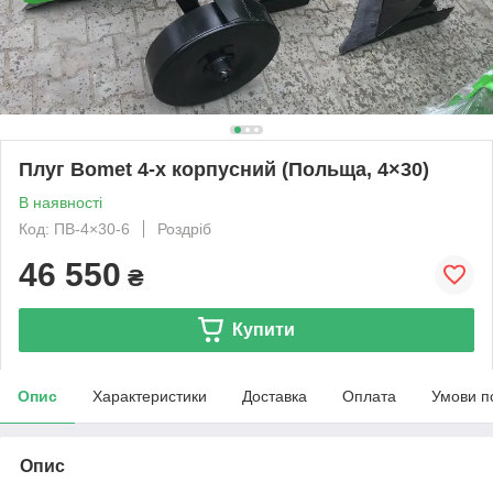
Плуг Bomet 4-х корпусний (Польща, 4×30)
В наявності
Код: ПB-4×30-6
Роздріб
46 550
₴
Купити
Опис
Характеристики
Доставка
Оплата
Умови п
Опис