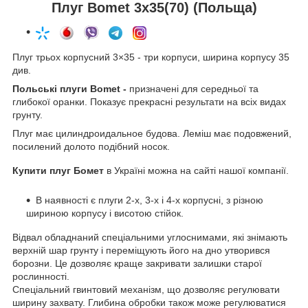
Плуг Bomet 3х35(70) (Польща)
Плуг трьох корпусний 3×35 - три корпуси, ширина корпусу 35
див.
Польські плуги Bomet -
призначені для середньої та
глибокої оранки. Показує прекрасні результати на всіх видах
грунту.
Плуг має цилиндроидальное будова
Леміш має подовжений,
.
посилений долото подібний носок.
Купити плуг Бомет
в Україні можна на сайті нашої компанії.
В наявності є плуги 2-х, 3-х і 4-х корпусні, з різною
шириною корпусу і висотою стійок.
Відвал обладнаний спеціальними углоснимами, які знімають
верхній шар грунту і переміщують його на дно утворився
борозни. Це дозволяє краще закривати залишки старої
рослинності.
Спеціальний гвинтовий механізм, що дозволяє регулювати
ширину захвату. Глибина обробки також може регулюватися