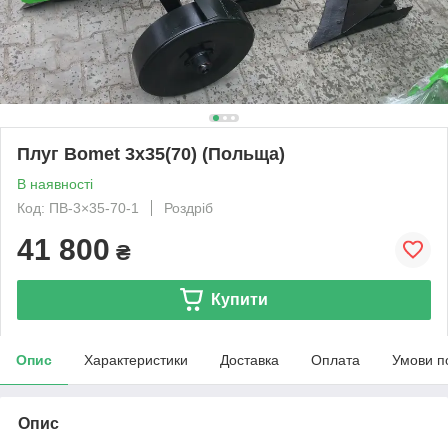
Плуг Bomet 3х35(70) (Польща)
В наявності
Код: ПB-3×35-70-1
Роздріб
41 800
₴
Купити
Опис
Характеристики
Доставка
Оплата
Умови п
Опис