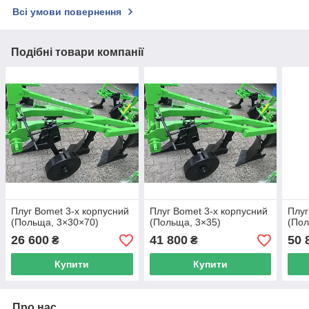
Всі умови повернення
Подібні товари компанії
Плуг Bomet 3-х корпусний
Плуг Bomet 3-х корпусний
Плуг
(Польща, 3×30×70)
(Польща, 3×35)
(По
26 600
41 800
50 
₴
₴
Купити
Купити
Про нас