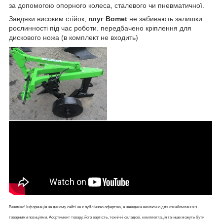
за допомогою опорного колеса, сталевого чи пневматичної.
Завдяки високим стійок,
плуг Bomet
не забивають залишки
рослинності під час роботи. передбачено кріплення для
дискового ножа (в комплект не входить)
Важливо! Інформація на даному сайті не є публічною офертою, а наведена виключно для ознайомлення з
товарними позиціями. Асортимент товару, його вартість, технічні складові, комплектація та інше можуть бути