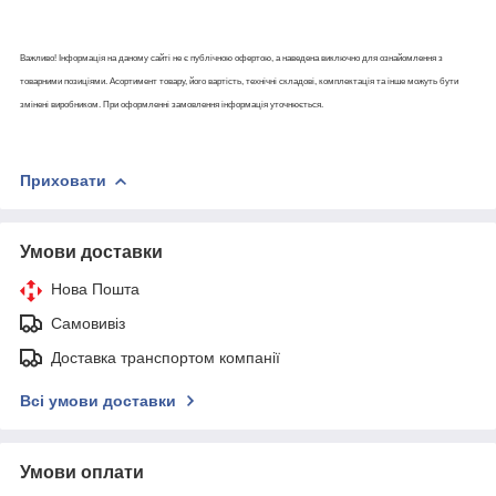
Важливо! Інформація на даному сайті не є публічною офертою, а наведена виключно для ознайомлення з
товарними позиціями. Асортимент товару, його вартість, технічні складові, комплектація та інше можуть бути
змінені виробником. При оформленні замовлення інформація уточнюється.
Приховати
Умови доставки
Нова Пошта
Самовивіз
Доставка транспортом компанії
Всі умови доставки
Умови оплати