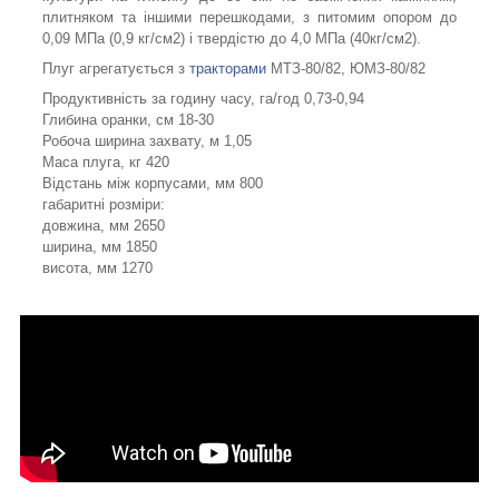
плитняком та іншими перешкодами, з питомим опором до
0,09 МПа (0,9 кг/см2) і твердістю до 4,0 МПа (40кг/см2).
Плуг агрегатується з
тракторами
МТЗ-80/82, ЮМЗ-80/82
Продуктивність за годину часу, га/год 0,73-0,94
Глибина оранки, см 18-30
Робоча ширина захвату, м 1,05
Маса плуга, кг 420
Відстань між корпусами, мм 800
габаритні розміри:
довжина, мм 2650
ширина, мм 1850
висота, мм 1270