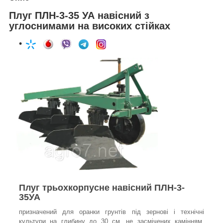
Плуг ПЛН-3-35 УА навісний з
углоснимами на високих стійках
Плуг трьохкорпусне навісний ПЛН-3-
35УА
призначений для оранки грунтів під зернові і технічні
культури на глибину до 30 см. не засмічених камінням,